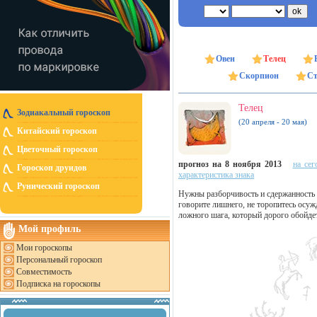
Овен
Телец
Скорпион
Ст
Телец
Зодиакальный гороскоп
(20 апреля - 20 мая)
Китайский гороскоп
Цветочный гороскоп
прогноз на 8 ноября 2013
на сег
Гороскоп друидов
характеристика знака
Рунический гороскоп
Нужны разборчивость и сдержанность 
говорите лишнего, не торопитесь осуж
ложного шага, который дорого обойде
Мой профиль
Мои гороскопы
Персональный гороскоп
Совместимость
Подписка на гороскопы