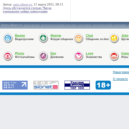
Автор:
astro.sibnet.ru
, 11 марта 2021, 00:11
Здесь обсуждается статья: Числа
открывают тайны мироздания
Astro.sibnet.ru
:
астрология
,
астрологический прогноз
,
гороскоп
,
персональный гороскоп
,
Видео
Форум
Chat
Joke
Видеоролики
Форум общения
Общение on-line
Шутк
Photo
Day
Love
Gam
Фотоальбомы
Дневники
Знакомства
Игры
Наши вака
О проекте