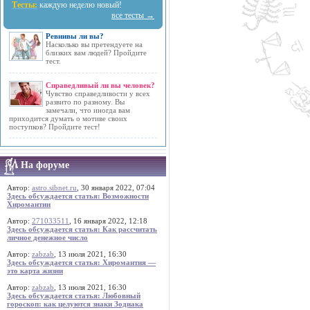
Тесты:
каждую неделю новый!
все тесты →
Ревнивы ли вы?
Насколько вы претендуете на
близких вам людей? Пройдите
тест.
Справедливый ли вы человек?
Чувство справедливости у всех
развито по разному. Вы
замечали, что иногда вам
приходится думать о мотиве своих
поступков? Пройдите тест!
На форуме
Автор:
astro.sibnet.ru
, 30 января 2022, 07:04
Здесь обсуждается статья: Возможности
Хиромантии
Автор:
271033511
, 16 января 2022, 12:18
Здесь обсуждается статья: Как рассчитать
личное денежное число
Автор:
zabzab
, 13 июля 2021, 16:30
Здесь обсуждается статья: Хиромантия —
это карта жизни
Автор:
zabzab
, 13 июля 2021, 16:30
Здесь обсуждается статья: Любовный
гороскоп: как целуются знаки Зодиака