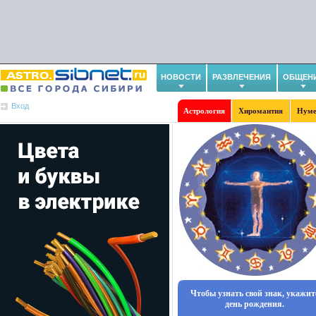
НОВОСТИ
РАЗВЛЕЧЕНИЯ
ОБЩЕН
Вход
Астрология
Хиромантия
Нуме
Чтобы узнать свой знак, укажит
день рождения.