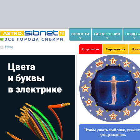
НОВОСТИ
РАЗВЛЕЧЕНИЯ
ОБЩЕН
Вход
Астрология
Хиромантия
Нуме
Чтобы узнать свой знак, укажит
день рождения.