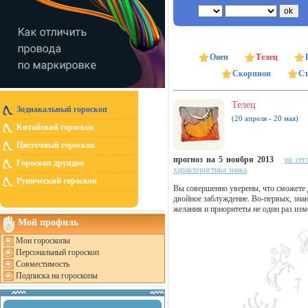
Овен
Телец
Скорпион
Ст
Телец
Зодиакальный гороскоп
(20 апреля - 20 мая)
Китайский гороскоп
Цветочный гороскоп
прогноз на 5 ноября 2013
на сег
Гороскоп друидов
характеристика знака
Рунический гороскоп
Вы совершенно уверены, что сможете до
двойное заблуждение. Во-первых, знани
желания и приоритеты не один раз изм
Мой профиль
Мои гороскопы
Персональный гороскоп
Совместимость
Подписка на гороскопы