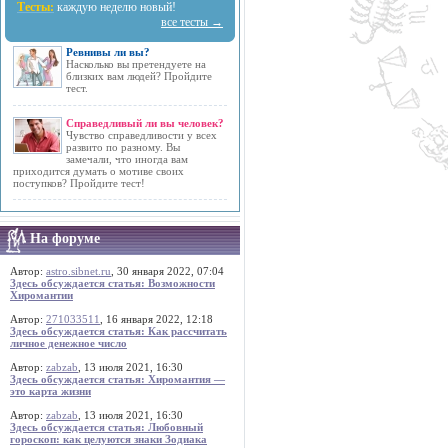
Тесты:
каждую неделю новый!
все тесты →
Ревнивы ли вы?
Насколько вы претендуете на
близких вам людей? Пройдите
тест.
Справедливый ли вы человек?
Чувство справедливости у всех
развито по разному. Вы
замечали, что иногда вам
приходится думать о мотиве своих
поступков? Пройдите тест!
На форуме
Автор:
astro.sibnet.ru
, 30 января 2022, 07:04
Здесь обсуждается статья: Возможности
Хиромантии
Автор:
271033511
, 16 января 2022, 12:18
Здесь обсуждается статья: Как рассчитать
личное денежное число
Автор:
zabzab
, 13 июля 2021, 16:30
Здесь обсуждается статья: Хиромантия —
это карта жизни
Автор:
zabzab
, 13 июля 2021, 16:30
Здесь обсуждается статья: Любовный
гороскоп: как целуются знаки Зодиака