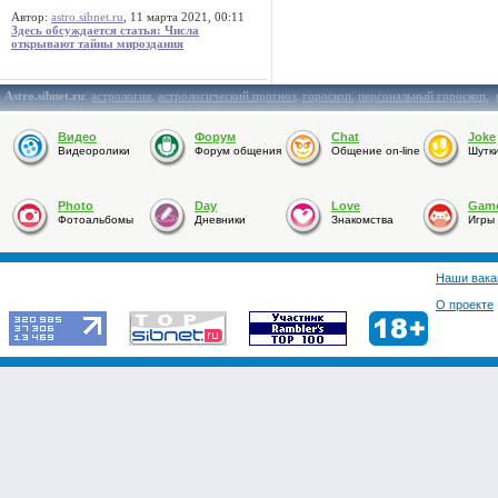
Автор:
astro.sibnet.ru
, 11 марта 2021, 00:11
Здесь обсуждается статья: Числа
открывают тайны мироздания
Astro.sibnet.ru
:
астрология
,
астрологический прогноз
,
гороскоп
,
персональный гороскоп
,
Видео
Форум
Chat
Joke
Видеоролики
Форум общения
Общение on-line
Шутк
Photo
Day
Love
Gam
Фотоальбомы
Дневники
Знакомства
Игры
Наши вака
О проекте