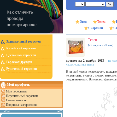
Овен
Телец
Скорпион
Ст
Телец
Зодиакальный гороскоп
(20 апреля - 20 мая)
Китайский гороскоп
Цветочный гороскоп
прогноз на 2 ноября 2013
на сег
Гороскоп друидов
характеристика знака
Рунический гороскоп
В личной жизни не все просто и гладк
неправильно судили о людях, которые
родственниками. Возникают финансов
Мой профиль
Мои гороскопы
Персональный гороскоп
Совместимость
Подписка на гороскопы