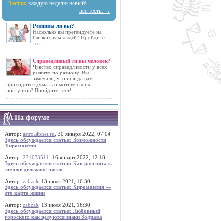
Тесты:
каждую неделю новый!
все тесты →
Ревнивы ли вы?
Насколько вы претендуете на
близких вам людей? Пройдите
тест.
Справедливый ли вы человек?
Чувство справедливости у всех
развито по разному. Вы
замечали, что иногда вам
приходится думать о мотиве своих
поступков? Пройдите тест!
На форуме
Автор:
astro.sibnet.ru
, 30 января 2022, 07:04
Здесь обсуждается статья: Возможности
Хиромантии
Автор:
271033511
, 16 января 2022, 12:18
Здесь обсуждается статья: Как рассчитать
личное денежное число
Автор:
zabzab
, 13 июля 2021, 16:30
Здесь обсуждается статья: Хиромантия —
это карта жизни
Автор:
zabzab
, 13 июля 2021, 16:30
Здесь обсуждается статья: Любовный
гороскоп: как целуются знаки Зодиака