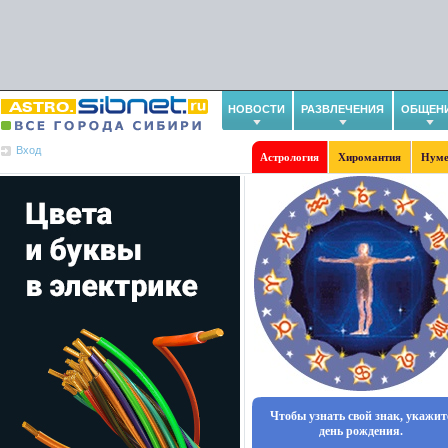
НОВОСТИ
РАЗВЛЕЧЕНИЯ
ОБЩЕН
Вход
Астрология
Хиромантия
Нуме
Чтобы узнать свой знак, укажит
день рождения.