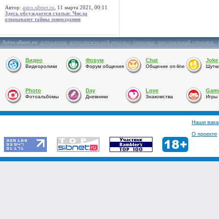
Автор:
astro.sibnet.ru
, 11 марта 2021, 00:11
Здесь обсуждается статья: Числа
открывают тайны мироздания
Astro.sibnet.ru
:
астрология
,
астрологический прогноз
,
гороскоп
,
персональный гороскоп
,
Видео
Форум
Chat
Joke
Видеоролики
Форум общения
Общение on-line
Шутк
Photo
Day
Love
Gam
Фотоальбомы
Дневники
Знакомства
Игры
Наши вака
О проекте