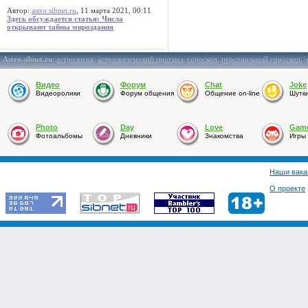
Автор:
astro.sibnet.ru
, 11 марта 2021, 00:11
Здесь обсуждается статья: Числа
открывают тайны мироздания
Astro.sibnet.ru
:
астрология
,
астрологический прогноз
,
гороскоп
,
персональный гороскоп
,
Видео
Форум
Chat
Joke
Видеоролики
Форум общения
Общение on-line
Шутк
Photo
Day
Love
Gam
Фотоальбомы
Дневники
Знакомства
Игры
Наши вака
О проекте