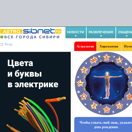
НОВОСТИ
РАЗВЛЕЧЕНИЯ
ОБЩЕН
Вход
Астрология
Хиромантия
Нуме
Чтобы узнать свой знак, укажит
день рождения.