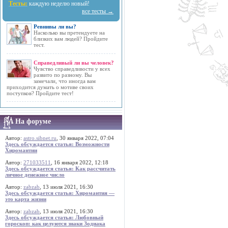
Тесты:
каждую неделю новый!
все тесты →
Ревнивы ли вы?
Насколько вы претендуете на
близких вам людей? Пройдите
тест.
Справедливый ли вы человек?
Чувство справедливости у всех
развито по разному. Вы
замечали, что иногда вам
приходится думать о мотиве своих
поступков? Пройдите тест!
На форуме
Автор:
astro.sibnet.ru
, 30 января 2022, 07:04
Здесь обсуждается статья: Возможности
Хиромантии
Автор:
271033511
, 16 января 2022, 12:18
Здесь обсуждается статья: Как рассчитать
личное денежное число
Автор:
zabzab
, 13 июля 2021, 16:30
Здесь обсуждается статья: Хиромантия —
это карта жизни
Автор:
zabzab
, 13 июля 2021, 16:30
Здесь обсуждается статья: Любовный
гороскоп: как целуются знаки Зодиака