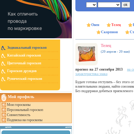
Овен
Телец
Скорпион
Ст
Телец
Зодиакальный гороскоп
(20 апреля - 20 мая)
Китайский гороскоп
Цветочный гороскоп
прогноз на 27 сентября 2013
на с
Гороскоп друидов
характеристика знака
Рунический гороскоп
Будьте готовы отступить – без этого 
влиятельными людьми, найти союзнико
Без поддержки добиться приемлемого р
Мой профиль
Мои гороскопы
Персональный гороскоп
Совместимость
Подписка на гороскопы