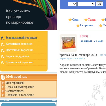
Овен
Телец
Скорпион
Ст
Телец
Зодиакальный гороскоп
(20 апреля - 20 мая)
Китайский гороскоп
Цветочный гороскоп
прогноз на 11 сентября 2013
на с
Гороскоп друидов
характеристика знака
Рунический гороскоп
Хорошо сложатся поездки, а вот покуп
запланированных приобретений. Вечер
любви. Вам удается найти нужные слов
Мой профиль
Мои гороскопы
Персональный гороскоп
Совместимость
Подписка на гороскопы