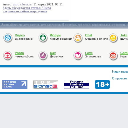
Автор:
astro.sibnet.ru
, 11 марта 2021, 00:11
Здесь обсуждается статья: Числа
открывают тайны мироздания
Astro.sibnet.ru
:
астрология
,
астрологический прогноз
,
гороскоп
,
персональный гороскоп
,
Видео
Форум
Chat
Joke
Видеоролики
Форум общения
Общение on-line
Шутк
Photo
Day
Love
Gam
Фотоальбомы
Дневники
Знакомства
Игры
Наши вака
О проекте