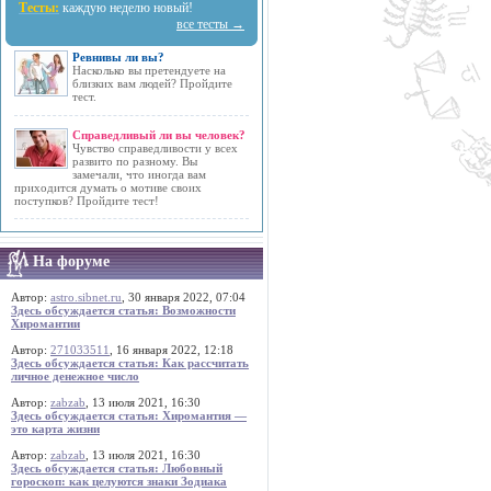
Тесты:
каждую неделю новый!
все тесты →
Ревнивы ли вы?
Насколько вы претендуете на
близких вам людей? Пройдите
тест.
Справедливый ли вы человек?
Чувство справедливости у всех
развито по разному. Вы
замечали, что иногда вам
приходится думать о мотиве своих
поступков? Пройдите тест!
На форуме
Автор:
astro.sibnet.ru
, 30 января 2022, 07:04
Здесь обсуждается статья: Возможности
Хиромантии
Автор:
271033511
, 16 января 2022, 12:18
Здесь обсуждается статья: Как рассчитать
личное денежное число
Автор:
zabzab
, 13 июля 2021, 16:30
Здесь обсуждается статья: Хиромантия —
это карта жизни
Автор:
zabzab
, 13 июля 2021, 16:30
Здесь обсуждается статья: Любовный
гороскоп: как целуются знаки Зодиака