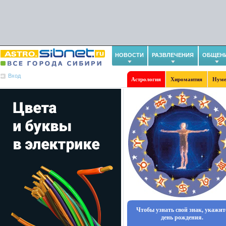
НОВОСТИ
РАЗВЛЕЧЕНИЯ
ОБЩЕН
Вход
Астрология
Хиромантия
Нуме
Чтобы узнать свой знак, укажит
день рождения.