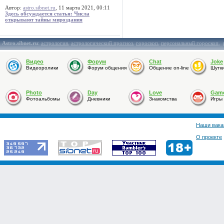
Автор:
astro.sibnet.ru
, 11 марта 2021, 00:11
Здесь обсуждается статья: Числа
открывают тайны мироздания
Astro.sibnet.ru
:
астрология
,
астрологический прогноз
,
гороскоп
,
персональный гороскоп
,
Видео
Форум
Chat
Joke
Видеоролики
Форум общения
Общение on-line
Шутк
Photo
Day
Love
Gam
Фотоальбомы
Дневники
Знакомства
Игры
Наши вака
О проекте