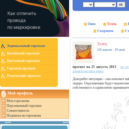
Овен
Телец
Скорпион
Ст
Телец
Зодиакальный гороскоп
(20 апреля - 20 мая)
Китайский гороскоп
Цветочный гороскоп
прогноз на 25 августа 2013
на се
Гороскоп друидов
характеристика знака
Рунический гороскоп
Доверяйте интуиции – она поможет на
лидера. Окружающие будут недовольны
собственного и единолично принимает
Мой профиль
Мои гороскопы
Персональный гороскоп
Совместимость
Подписка на гороскопы