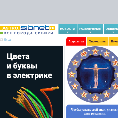
НОВОСТИ
РАЗВЛЕЧЕНИЯ
ОБЩЕН
Вход
Астрология
Хиромантия
Нуме
Чтобы узнать свой знак, укажит
день рождения.