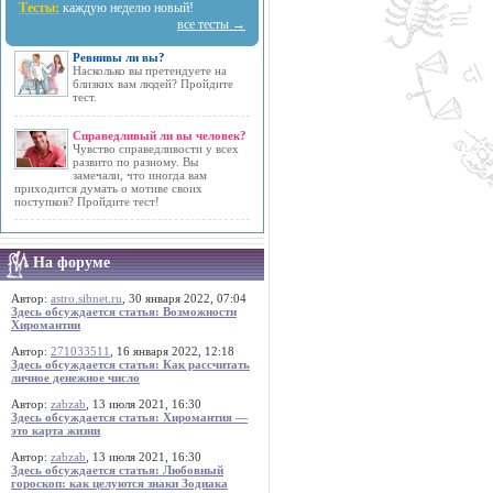
Тесты:
каждую неделю новый!
все тесты →
Ревнивы ли вы?
Насколько вы претендуете на
близких вам людей? Пройдите
тест.
Справедливый ли вы человек?
Чувство справедливости у всех
развито по разному. Вы
замечали, что иногда вам
приходится думать о мотиве своих
поступков? Пройдите тест!
На форуме
Автор:
astro.sibnet.ru
, 30 января 2022, 07:04
Здесь обсуждается статья: Возможности
Хиромантии
Автор:
271033511
, 16 января 2022, 12:18
Здесь обсуждается статья: Как рассчитать
личное денежное число
Автор:
zabzab
, 13 июля 2021, 16:30
Здесь обсуждается статья: Хиромантия —
это карта жизни
Автор:
zabzab
, 13 июля 2021, 16:30
Здесь обсуждается статья: Любовный
гороскоп: как целуются знаки Зодиака