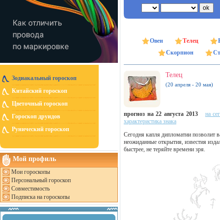
Овен
Телец
Скорпион
Ст
Телец
Зодиакальный гороскоп
(20 апреля - 20 мая)
Китайский гороскоп
Цветочный гороскоп
прогноз на 22 августа 2013
на се
Гороскоп друидов
характеристика знака
Рунический гороскоп
Сегодня капля дипломатии позволит в
неожиданные открытия, известия изда
быстрее, не теряйте времени зря.
Мой профиль
Мои гороскопы
Персональный гороскоп
Совместимость
Подписка на гороскопы