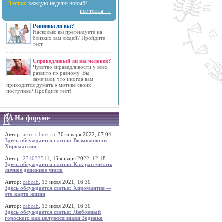
Тесты:
каждую неделю новый!
все тесты →
Ревнивы ли вы?
Насколько вы претендуете на
близких вам людей? Пройдите
тест.
Справедливый ли вы человек?
Чувство справедливости у всех
развито по разному. Вы
замечали, что иногда вам
приходится думать о мотиве своих
поступков? Пройдите тест!
На форуме
Автор:
astro.sibnet.ru
, 30 января 2022, 07:04
Здесь обсуждается статья: Возможности
Хиромантии
Автор:
271033511
, 16 января 2022, 12:18
Здесь обсуждается статья: Как рассчитать
личное денежное число
Автор:
zabzab
, 13 июля 2021, 16:30
Здесь обсуждается статья: Хиромантия —
это карта жизни
Автор:
zabzab
, 13 июля 2021, 16:30
Здесь обсуждается статья: Любовный
гороскоп: как целуются знаки Зодиака