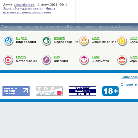
Автор:
astro.sibnet.ru
, 11 марта 2021, 00:11
Здесь обсуждается статья: Числа
открывают тайны мироздания
Astro.sibnet.ru
:
астрология
,
астрологический прогноз
,
гороскоп
,
персональный гороскоп
,
Видео
Форум
Chat
Joke
Видеоролики
Форум общения
Общение on-line
Шутк
Photo
Day
Love
Gam
Фотоальбомы
Дневники
Знакомства
Игры
Наши вака
О проекте