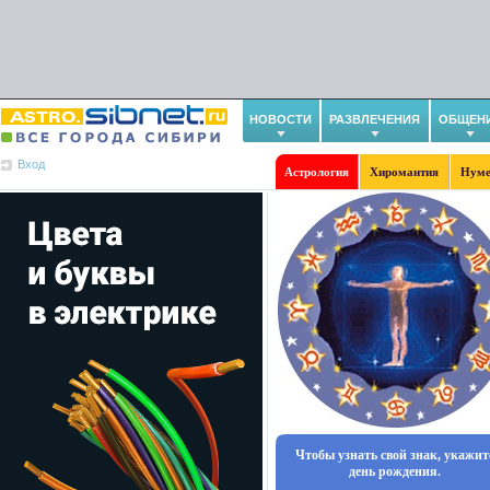
НОВОСТИ
РАЗВЛЕЧЕНИЯ
ОБЩЕН
Вход
Астрология
Хиромантия
Нуме
Чтобы узнать свой знак, укажит
день рождения.