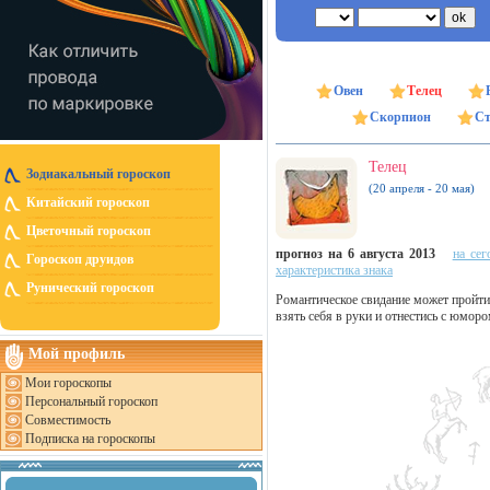
Овен
Телец
Скорпион
Ст
Телец
Зодиакальный гороскоп
(20 апреля - 20 мая)
Китайский гороскоп
Цветочный гороскоп
прогноз на 6 августа 2013
на сег
Гороскоп друидов
характеристика знака
Рунический гороскоп
Романтическое свидание может пройти к
взять себя в руки и отнестись с юмо
Мой профиль
Мои гороскопы
Персональный гороскоп
Совместимость
Подписка на гороскопы