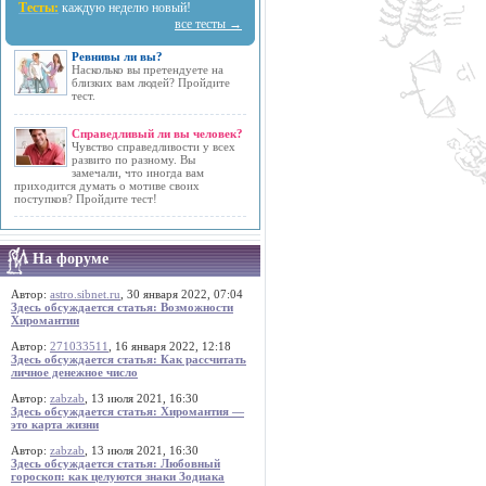
Тесты:
каждую неделю новый!
все тесты →
Ревнивы ли вы?
Насколько вы претендуете на
близких вам людей? Пройдите
тест.
Справедливый ли вы человек?
Чувство справедливости у всех
развито по разному. Вы
замечали, что иногда вам
приходится думать о мотиве своих
поступков? Пройдите тест!
На форуме
Автор:
astro.sibnet.ru
, 30 января 2022, 07:04
Здесь обсуждается статья: Возможности
Хиромантии
Автор:
271033511
, 16 января 2022, 12:18
Здесь обсуждается статья: Как рассчитать
личное денежное число
Автор:
zabzab
, 13 июля 2021, 16:30
Здесь обсуждается статья: Хиромантия —
это карта жизни
Автор:
zabzab
, 13 июля 2021, 16:30
Здесь обсуждается статья: Любовный
гороскоп: как целуются знаки Зодиака