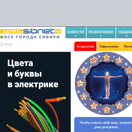
НОВОСТИ
РАЗВЛЕЧЕНИЯ
ОБЩЕН
Вход
Астрология
Хиромантия
Нуме
Чтобы узнать свой знак, укажит
день рождения.