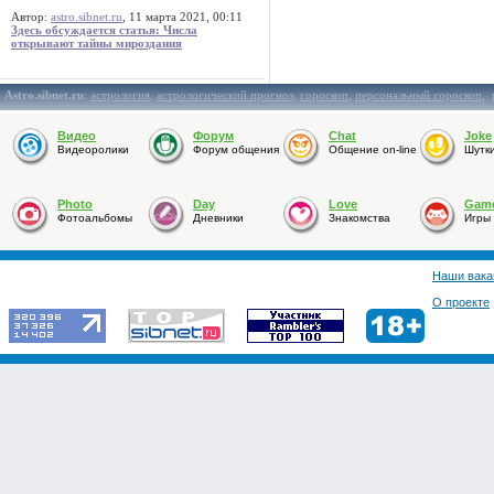
Автор:
astro.sibnet.ru
, 11 марта 2021, 00:11
Здесь обсуждается статья: Числа
открывают тайны мироздания
Astro.sibnet.ru
:
астрология
,
астрологический прогноз
,
гороскоп
,
персональный гороскоп
,
Видео
Форум
Chat
Joke
Видеоролики
Форум общения
Общение on-line
Шутк
Photo
Day
Love
Gam
Фотоальбомы
Дневники
Знакомства
Игры
Наши вака
О проекте