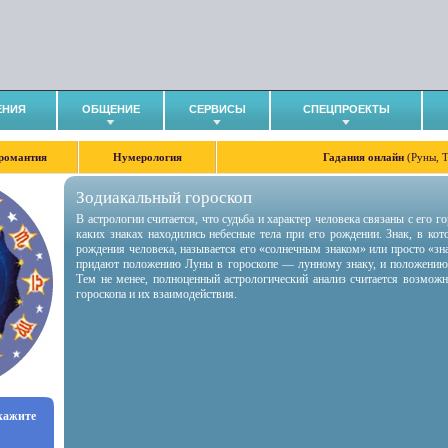
ЕНИЯ
ОБЩЕНИЕ
СЕРВИСЫ
СПЕЦПРОЕКТЫ
романтия
Нумерология
Гадания онлайн
(Руны, 
Зодиакальный гороскоп
В астрологии считается, что судьба и характер человека связаны с его 
каких знаках находились небесные тела при его рождении. Знак, в ко
рождения человека, называется его «солнечным знаком» или просто «зн
придают положению Луны в гороскопе — лунному знаку, и положению
Тем не менее, полноценный астрологический анализ считается возмож
гороскопа и их взаимодействия.
укажите