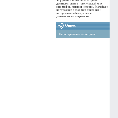
За рунами - всего лишь за тремя
десятками знаков - стоит целый мир -
мир мифов, магии и истории. Малейшее
погружение в этот мир приводит к
интересным наблюдениям и
удивительным открытиям.
Опрос
Опрос временно недоступен.