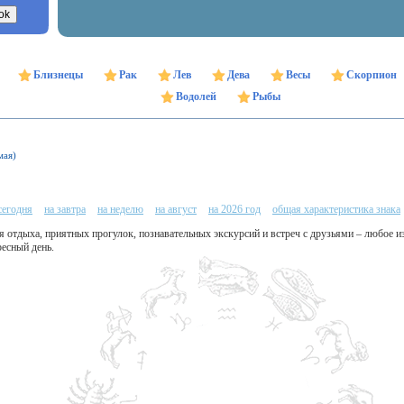
Близнецы
Рак
Лев
Дева
Весы
Скорпион
Водолей
Рыбы
мая)
сегодня
на завтра
на неделю
на август
на 2026 год
общая характеристика знака
я отдыха, приятных прогулок, познавательных экскурсий и встреч с друзьями – любое и
есный день.