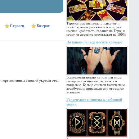
Таролог, парапсихолог, психолог и
Стрелец
Козерог
психотерапевт рассказали о том, как
именно «работает» гадание на Таро, и
стоит ли доверять результатам на 100%.
На каком пальце носить кольцо?
В древности кольцо на том или ином
з перечисленных занятий украсит этот
пальце могло многое рассказать о
владельце. Кольцо считали магическим
атрибутом и придавали ему огромное
значение.
Рунические символы в любовной
магии