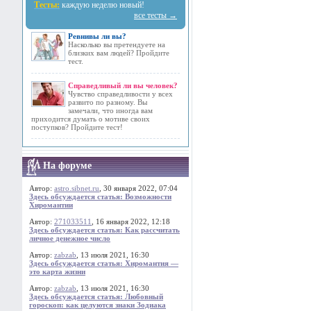
Тесты:
каждую неделю новый!
все тесты →
Ревнивы ли вы?
Насколько вы претендуете на
близких вам людей? Пройдите
тест.
Справедливый ли вы человек?
Чувство справедливости у всех
развито по разному. Вы
замечали, что иногда вам
приходится думать о мотиве своих
поступков? Пройдите тест!
На форуме
Автор:
astro.sibnet.ru
, 30 января 2022, 07:04
Здесь обсуждается статья: Возможности
Хиромантии
Автор:
271033511
, 16 января 2022, 12:18
Здесь обсуждается статья: Как рассчитать
личное денежное число
Автор:
zabzab
, 13 июля 2021, 16:30
Здесь обсуждается статья: Хиромантия —
это карта жизни
Автор:
zabzab
, 13 июля 2021, 16:30
Здесь обсуждается статья: Любовный
гороскоп: как целуются знаки Зодиака