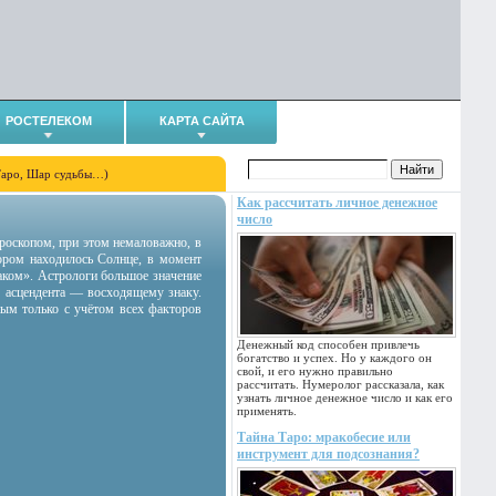
РОСТЕЛЕКОМ
КАРТА САЙТА
Таро, Шар судьбы…)
Как рассчитать личное денежное
число
гороскопом, при этом немаловажно, в
тором находилось Солнце, в момент
аком». Астрологи большое значение
 асцендента — восходящему знаку.
ным только с учётом всех факторов
Денежный код способен привлечь
богатство и успех. Но у каждого он
свой, и его нужно правильно
рассчитать. Нумеролог рассказала, как
узнать личное денежное число и как его
применять.
Тайна Таро: мракобесие или
инструмент для подсознания?