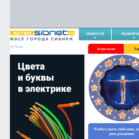
НОВОСТИ
РАЗВЛЕЧ
Вход
Астрология
Хи
Чтобы узнать свой знак, 
день рождения.