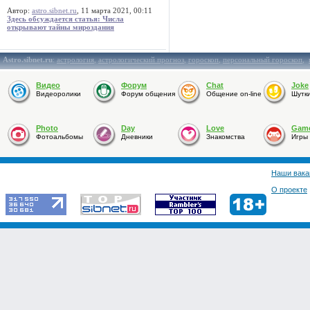
Автор:
astro.sibnet.ru
, 11 марта 2021, 00:11
Здесь обсуждается статья: Числа
открывают тайны мироздания
Astro.sibnet.ru
:
астрология
,
астрологический прогноз
,
гороскоп
,
персональный гороскоп
,
Видео
Форум
Chat
Joke
Видеоролики
Форум общения
Общение on-line
Шутк
Photo
Day
Love
Gam
Фотоальбомы
Дневники
Знакомства
Игры
Наши вака
О проекте