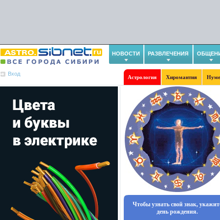
НОВОСТИ
РАЗВЛЕЧЕНИЯ
ОБЩЕН
Вход
Астрология
Хиромантия
Нуме
Чтобы узнать свой знак, укажит
день рождения.