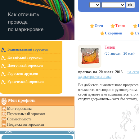
Овен
Телец
Скорпион
Ст
Телец
Зодиакальный гороскоп
(20 апреля - 20 мая)
Китайский гороскоп
Цветочный гороскоп
прогноз на 20 июля 2013
на сег
Гороскоп друидов
характеристика знака
Рунический гороскоп
Вы добьетесь значительного прогресса
откажетесь от споров с руководством.
своей правоте и не сомневаетесь, чт
следует сдерживать – хотя бы потому,
Мой профиль
Мои гороскопы
Персональный гороскоп
Совместимость
Подписка на гороскопы