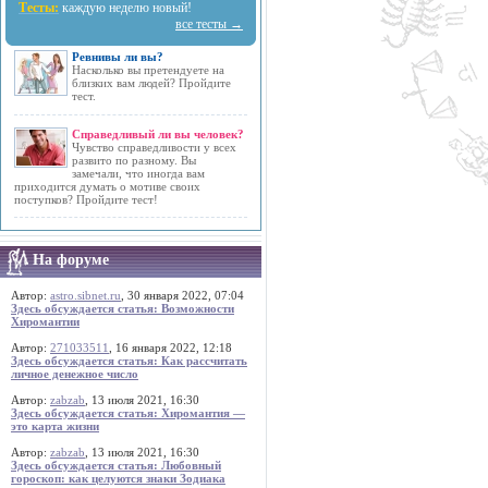
Тесты:
каждую неделю новый!
все тесты →
Ревнивы ли вы?
Насколько вы претендуете на
близких вам людей? Пройдите
тест.
Справедливый ли вы человек?
Чувство справедливости у всех
развито по разному. Вы
замечали, что иногда вам
приходится думать о мотиве своих
поступков? Пройдите тест!
На форуме
Автор:
astro.sibnet.ru
, 30 января 2022, 07:04
Здесь обсуждается статья: Возможности
Хиромантии
Автор:
271033511
, 16 января 2022, 12:18
Здесь обсуждается статья: Как рассчитать
личное денежное число
Автор:
zabzab
, 13 июля 2021, 16:30
Здесь обсуждается статья: Хиромантия —
это карта жизни
Автор:
zabzab
, 13 июля 2021, 16:30
Здесь обсуждается статья: Любовный
гороскоп: как целуются знаки Зодиака