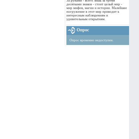
За рунами - всего лишь за тремя
десятками знаков - стоит целый мир -
мир мифов, магии и истории. Малейшее
погружение в этот мир приводит к
интересным наблюдениям и
удивительным открытиям.
Опрос
Опрос временно недоступен.