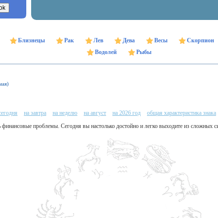
Близнецы
Рак
Лев
Дева
Весы
Скорпион
Водолей
Рыбы
мая)
сегодня
на завтра
на неделю
на август
на 2026 год
общая характеристика знака
 финансовые проблемы. Сегодня вы настолько достойно и легко выходите из сложных си