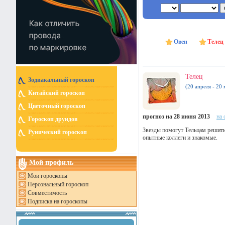
Овен
Телец
Телец
Зодиакальный гороскоп
(20 апреля - 20 
Китайский гороскоп
Цветочный гороскоп
прогноз на 28 июня 2013
на 
Гороскоп друидов
Звезды помогут Тельцам решить
Рунический гороскоп
опытные коллеги и знакомые.
Мой профиль
Мои гороскопы
Персональный гороскоп
Совместимость
Подписка на гороскопы