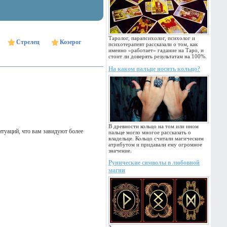
Таролог, парапсихолог, психолог и
Стрелец
Козерог
психотерапевт рассказали о том, как
именно «работает» гадание на Таро, и
стоит ли доверять результатам на 100%.
На каком пальце носить кольцо?
В древности кольцо на том или ином
туаций, что вам завидуют более
пальце могло многое рассказать о
владельце. Кольцо считали магическим
атрибутом и придавали ему огромное
значение.
Рунические символы в любовной
магии