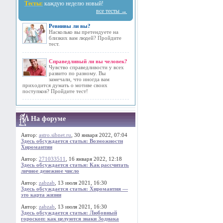
Тесты:
каждую неделю новый!
все тесты →
Ревнивы ли вы?
Насколько вы претендуете на
близких вам людей? Пройдите
тест.
Справедливый ли вы человек?
Чувство справедливости у всех
развито по разному. Вы
замечали, что иногда вам
приходится думать о мотиве своих
поступков? Пройдите тест!
На форуме
Автор:
astro.sibnet.ru
, 30 января 2022, 07:04
Здесь обсуждается статья: Возможности
Хиромантии
Автор:
271033511
, 16 января 2022, 12:18
Здесь обсуждается статья: Как рассчитать
личное денежное число
Автор:
zabzab
, 13 июля 2021, 16:30
Здесь обсуждается статья: Хиромантия —
это карта жизни
Автор:
zabzab
, 13 июля 2021, 16:30
Здесь обсуждается статья: Любовный
гороскоп: как целуются знаки Зодиака