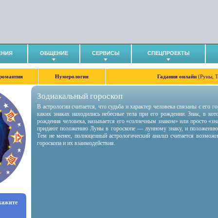
ЕНИЯ
ОБЩЕНИЕ
СЕРВИСЫ
СПЕЦПРОЕКТЫ
романтия
Нумерология
Гадания онлайн
(Руны, 
Зодиакальный гороскоп
В астрологии считается, что судьба и характер человека связаны с его 
каких знаках находились небесные тела при его рождении. Знак, в ко
рождения человека, называется его «солнечным знаком» или просто «зн
придают положению Луны в гороскопе — лунному знаку, и положению
Тем не менее, полноценный астрологический анализ считается возмож
гороскопа и их взаимодействия.
укажите