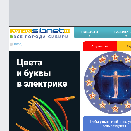
НОВОСТИ
РАЗВЛЕЧ
Вход
Астрология
Хи
Чтобы узнать свой знак, 
день рождения.