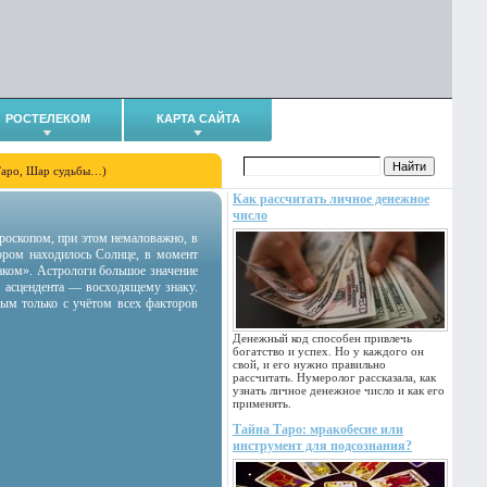
РОСТЕЛЕКОМ
КАРТА САЙТА
Таро, Шар судьбы…)
Как рассчитать личное денежное
число
гороскопом, при этом немаловажно, в
тором находилось Солнце, в момент
аком». Астрологи большое значение
 асцендента — восходящему знаку.
ным только с учётом всех факторов
Денежный код способен привлечь
богатство и успех. Но у каждого он
свой, и его нужно правильно
рассчитать. Нумеролог рассказала, как
узнать личное денежное число и как его
применять.
Тайна Таро: мракобесие или
инструмент для подсознания?