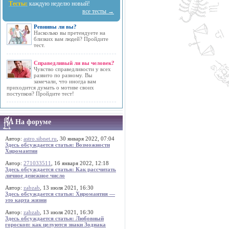
Тесты:
каждую неделю новый!
все тесты →
Ревнивы ли вы?
Насколько вы претендуете на
близких вам людей? Пройдите
тест.
Справедливый ли вы человек?
Чувство справедливости у всех
развито по разному. Вы
замечали, что иногда вам
приходится думать о мотиве своих
поступков? Пройдите тест!
На форуме
Автор:
astro.sibnet.ru
, 30 января 2022, 07:04
Здесь обсуждается статья: Возможности
Хиромантии
Автор:
271033511
, 16 января 2022, 12:18
Здесь обсуждается статья: Как рассчитать
личное денежное число
Автор:
zabzab
, 13 июля 2021, 16:30
Здесь обсуждается статья: Хиромантия —
это карта жизни
Автор:
zabzab
, 13 июля 2021, 16:30
Здесь обсуждается статья: Любовный
гороскоп: как целуются знаки Зодиака