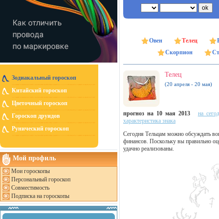
Овен
Телец
Скорпион
Ст
Телец
Зодиакальный гороскоп
(20 апреля - 20 мая)
Китайский гороскоп
Цветочный гороскоп
прогноз на 10 мая 2013
на сего
Гороскоп друидов
характеристика знака
Рунический гороскоп
Сегодня Тельцам можно обсуждать воп
финансов. Поскольку вы правильно оце
удачно реализованы.
Мой профиль
Мои гороскопы
Персональный гороскоп
Совместимость
Подписка на гороскопы