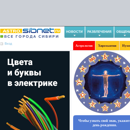
НОВОСТИ
РАЗВЛЕЧЕНИЯ
ОБЩЕН
Вход
Астрология
Хиромантия
Нуме
Чтобы узнать свой знак, укажит
день рождения.