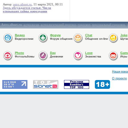
Автор:
astro.sibnet.ru
, 11 марта 2021, 00:11
Здесь обсуждается статья: Числа
открывают тайны мироздания
Astro.sibnet.ru
:
астрология
,
астрологический прогноз
,
гороскоп
,
персональный гороскоп
,
Видео
Форум
Chat
Joke
Видеоролики
Форум общения
Общение on-line
Шутк
Photo
Day
Love
Gam
Фотоальбомы
Дневники
Знакомства
Игры
Наши вака
О проекте