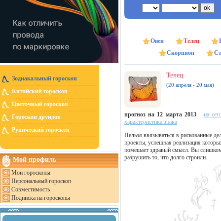
Овен
Телец
Скорпион
Ст
Телец
Зодиакальный гороскоп
(20 апреля - 20 мая)
Китайский гороскоп
Цветочный гороскоп
прогноз на 12 марта 2013
на сег
Гороскоп друидов
характеристика знака
Рунический гороскоп
Нельзя ввязываться в рискованные дел
проекты, успешная реализация которых
помешает здравый смысл. Вы слишком 
разрушить то, что долго строили.
Мой профиль
Мои гороскопы
Персональный гороскоп
Совместимость
Подписка на гороскопы