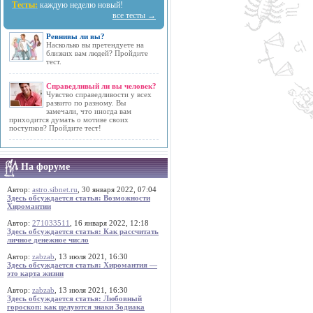
Тесты:
каждую неделю новый!
все тесты →
Ревнивы ли вы?
Насколько вы претендуете на
близких вам людей? Пройдите
тест.
Справедливый ли вы человек?
Чувство справедливости у всех
развито по разному. Вы
замечали, что иногда вам
приходится думать о мотиве своих
поступков? Пройдите тест!
На форуме
Автор:
astro.sibnet.ru
, 30 января 2022, 07:04
Здесь обсуждается статья: Возможности
Хиромантии
Автор:
271033511
, 16 января 2022, 12:18
Здесь обсуждается статья: Как рассчитать
личное денежное число
Автор:
zabzab
, 13 июля 2021, 16:30
Здесь обсуждается статья: Хиромантия —
это карта жизни
Автор:
zabzab
, 13 июля 2021, 16:30
Здесь обсуждается статья: Любовный
гороскоп: как целуются знаки Зодиака