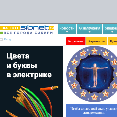
НОВОСТИ
РАЗВЛЕЧЕНИЯ
ОБЩЕН
Вход
Астрология
Хиромантия
Нуме
Чтобы узнать свой знак, укажит
день рождения.