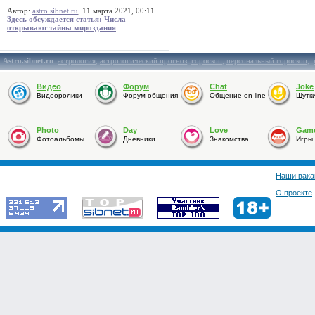
Автор:
astro.sibnet.ru
, 11 марта 2021, 00:11
Здесь обсуждается статья: Числа
открывают тайны мироздания
Astro.sibnet.ru
:
астрология
,
астрологический прогноз
,
гороскоп
,
персональный гороскоп
,
Видео
Форум
Chat
Joke
Видеоролики
Форум общения
Общение on-line
Шутк
Photo
Day
Love
Gam
Фотоальбомы
Дневники
Знакомства
Игры
Наши вака
О проекте