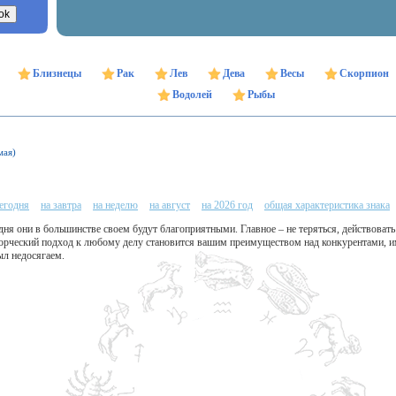
Близнецы
Рак
Лев
Дева
Весы
Скорпион
Водолей
Рыбы
мая)
сегодня
на завтра
на неделю
на август
на 2026 год
общая характеристика знака
дня они в большинстве своем будут благоприятными. Главное – не теряться, действова
рческий подход к любому делу становится вашим преимуществом над конкурентами, и
ыл недосягаем.