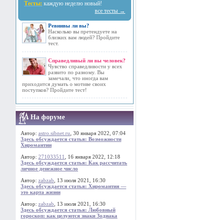
Тесты:
каждую неделю новый!
все тесты →
Ревнивы ли вы?
Насколько вы претендуете на
близких вам людей? Пройдите
тест.
Справедливый ли вы человек?
Чувство справедливости у всех
развито по разному. Вы
замечали, что иногда вам
приходится думать о мотиве своих
поступков? Пройдите тест!
На форуме
Автор:
astro.sibnet.ru
, 30 января 2022, 07:04
Здесь обсуждается статья: Возможности
Хиромантии
Автор:
271033511
, 16 января 2022, 12:18
Здесь обсуждается статья: Как рассчитать
личное денежное число
Автор:
zabzab
, 13 июля 2021, 16:30
Здесь обсуждается статья: Хиромантия —
это карта жизни
Автор:
zabzab
, 13 июля 2021, 16:30
Здесь обсуждается статья: Любовный
гороскоп: как целуются знаки Зодиака