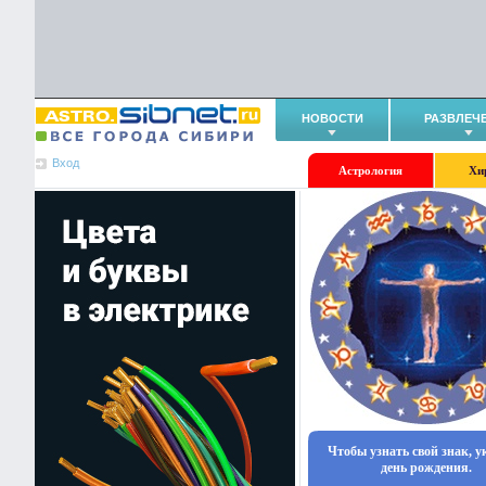
НОВОСТИ
РАЗВЛЕЧ
Вход
Астрология
Хи
Чтобы узнать свой знак, 
день рождения.