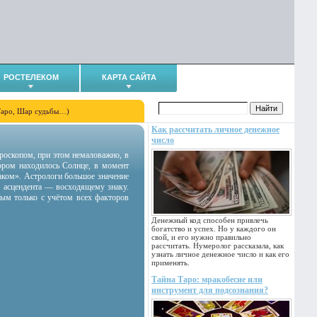
РОСТЕЛЕКОМ
КАРТА САЙТА
Таро, Шар судьбы…)
Как рассчитать личное денежное
число
гороскопом, при этом немаловажно, в
тором находилось Солнце, в момент
аком». Астрологи большое значение
 асцендента — восходящему знаку.
ным только с учётом всех факторов
Денежный код способен привлечь
богатство и успех. Но у каждого он
свой, и его нужно правильно
рассчитать. Нумеролог рассказала, как
узнать личное денежное число и как его
применять.
Тайна Таро: мракобесие или
инструмент для подсознания?