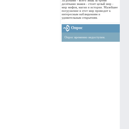
За рунами - всего лишь за тремя
десятками знаков - стоит целый мир -
мир мифов, магии и истории. Малейшее
погружение в этот мир приводит к
интересным наблюдениям и
удивительным открытиям.
Опрос
Опрос временно недоступен.