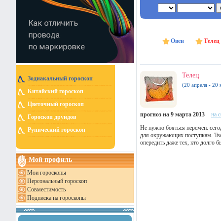
Овен
Телец
Телец
Зодиакальный гороскоп
(20 апреля - 20 
Китайский гороскоп
Цветочный гороскоп
прогноз на 9 марта 2013
на 
Гороскоп друидов
Не нужно бояться перемен: сего
Рунический гороскоп
для окружающих поступкам. Тво
опередить даже тех, кто долго б
Мой профиль
Мои гороскопы
Персональный гороскоп
Совместимость
Подписка на гороскопы