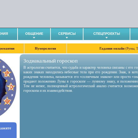
ЕНИЯ
ОБЩЕНИЕ
СЕРВИСЫ
СПЕЦПРОЕКТЫ
романтия
Нумерология
Гадания онлайн
(Руны, 
Зодиакальный гороскоп
В астрологии считается, что судьба и характер человека связаны с его 
каких знаках находились небесные тела при его рождении. Знак, в ко
рождения человека, называется его «солнечным знаком» или просто «зн
придают положению Луны в гороскопе — лунному знаку, и положению
Тем не менее, полноценный астрологический анализ считается возмож
гороскопа и их взаимодействия.
укажите