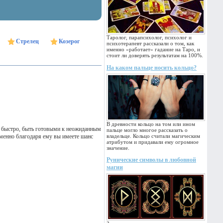
Таролог, парапсихолог, психолог и
Стрелец
Козерог
психотерапевт рассказали о том, как
именно «работает» гадание на Таро, и
стоит ли доверять результатам на 100%.
На каком пальце носить кольцо?
В древности кольцо на том или ином
ть быстро, быть готовыми к неожиданным
пальце могло многое рассказать о
менно благодаря ему вы имеете шанс
владельце. Кольцо считали магическим
атрибутом и придавали ему огромное
значение.
Рунические символы в любовной
магии