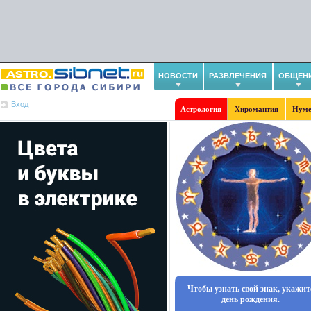
НОВОСТИ
РАЗВЛЕЧЕНИЯ
ОБЩЕН
Вход
Астрология
Хиромантия
Нуме
Чтобы узнать свой знак, укажит
день рождения.