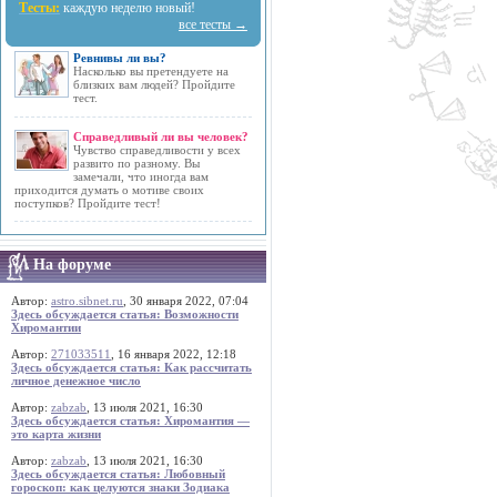
Тесты:
каждую неделю новый!
все тесты →
Ревнивы ли вы?
Насколько вы претендуете на
близких вам людей? Пройдите
тест.
Справедливый ли вы человек?
Чувство справедливости у всех
развито по разному. Вы
замечали, что иногда вам
приходится думать о мотиве своих
поступков? Пройдите тест!
На форуме
Автор:
astro.sibnet.ru
, 30 января 2022, 07:04
Здесь обсуждается статья: Возможности
Хиромантии
Автор:
271033511
, 16 января 2022, 12:18
Здесь обсуждается статья: Как рассчитать
личное денежное число
Автор:
zabzab
, 13 июля 2021, 16:30
Здесь обсуждается статья: Хиромантия —
это карта жизни
Автор:
zabzab
, 13 июля 2021, 16:30
Здесь обсуждается статья: Любовный
гороскоп: как целуются знаки Зодиака