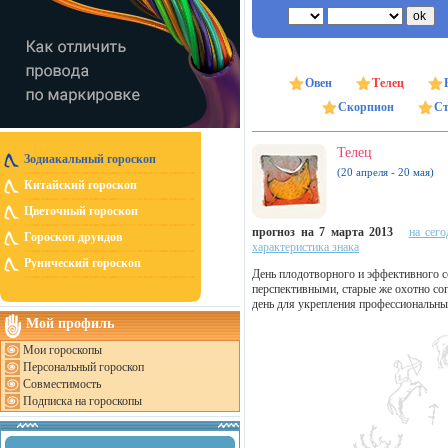
Овен
Телец
Скорпион
Ст
Телец
Зодиакальный гороскоп
(20 апреля - 20 мая)
Китайский гороскоп
Цветочный гороскоп
прогноз на 7 марта 2013
на сего
Гороскоп друидов
характеристика знака
Рунический гороскоп
День плодотворного и эффективного 
перспективными, старые же охотно сог
день для укрепления профессиональных
Мой профиль
Мои гороскопы
Персональный гороскоп
Совместимость
Подписка на гороскопы