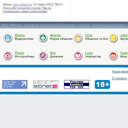
Автор:
astro.sibnet.ru
, 11 марта 2021, 00:11
Здесь обсуждается статья: Числа
открывают тайны мироздания
Astro.sibnet.ru
:
астрология
,
астрологический прогноз
,
гороскоп
,
персональный гороскоп
,
Видео
Форум
Chat
Joke
Видеоролики
Форум общения
Общение on-line
Шутк
Photo
Day
Love
Gam
Фотоальбомы
Дневники
Знакомства
Игры
Наши вака
О проекте