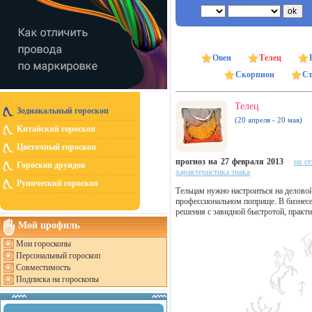
Овен
Телец
Скорпион
Ст
Телец
Зодиакальный гороскоп
(20 апреля - 20 мая)
Китайский гороскоп
Цветочный гороскоп
прогноз на 27 февраля 2013
на с
Гороскоп друидов
характеристика знака
Рунический гороскоп
Тельцам нужно настроиться на деловой
профессиональном поприще. В бизнесе
решения с завидной быстротой, практ
Мой профиль
Мои гороскопы
Персональный гороскоп
Совместимость
Подписка на гороскопы