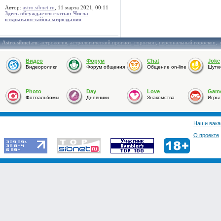
Автор:
astro.sibnet.ru
, 11 марта 2021, 00:11
Здесь обсуждается статья: Числа
открывают тайны мироздания
Astro.sibnet.ru
:
астрология
,
астрологический прогноз
,
гороскоп
,
персональный гороскоп
,
Видео
Форум
Chat
Joke
Видеоролики
Форум общения
Общение on-line
Шутк
Photo
Day
Love
Gam
Фотоальбомы
Дневники
Знакомства
Игры
Наши вака
О проекте