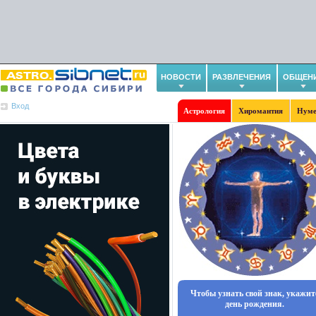
НОВОСТИ
РАЗВЛЕЧЕНИЯ
ОБЩЕН
Вход
Астрология
Хиромантия
Нуме
Чтобы узнать свой знак, укажит
день рождения.