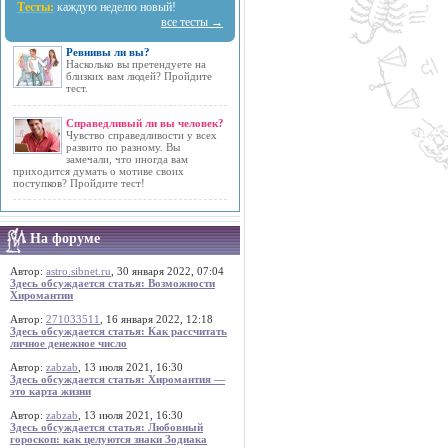
Тесты:
каждую неделю новый!
все тесты →
Ревнивы ли вы?
Насколько вы претендуете на
близких вам людей? Пройдите
тест.
Справедливый ли вы человек?
Чувство справедливости у всех
развито по разному. Вы
замечали, что иногда вам
приходится думать о мотиве своих
поступков? Пройдите тест!
На форуме
Автор:
astro.sibnet.ru
, 30 января 2022, 07:04
Здесь обсуждается статья: Возможности
Хиромантии
Автор:
271033511
, 16 января 2022, 12:18
Здесь обсуждается статья: Как рассчитать
личное денежное число
Автор:
zabzab
, 13 июля 2021, 16:30
Здесь обсуждается статья: Хиромантия —
это карта жизни
Автор:
zabzab
, 13 июля 2021, 16:30
Здесь обсуждается статья: Любовный
гороскоп: как целуются знаки Зодиака