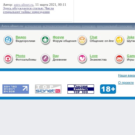
Автор:
astro.sibnet.ru
, 11 марта 2021, 00:11
Здесь обсуждается статья: Числа
открывают тайны мироздания
Astro.sibnet.ru
:
астрология
,
астрологический прогноз
,
гороскоп
,
персональный гороскоп
,
Видео
Форум
Chat
Joke
Видеоролики
Форум общения
Общение on-line
Шутк
Photo
Day
Love
Gam
Фотоальбомы
Дневники
Знакомства
Игры
Наши вака
О проекте