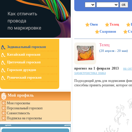
Овен
Телец
Скорпион
Ст
Телец
Зодиакальный гороскоп
(20 апреля - 20 мая)
Китайский гороскоп
Цветочный гороскоп
прогноз на 1 февраля 2013
на се
Гороскоп друидов
характеристика знака
Рунический гороскоп
Подходящий день для подписания фина
способны принять решение, которое оп
Мой профиль
Мои гороскопы
Персональный гороскоп
Совместимость
Подписка на гороскопы