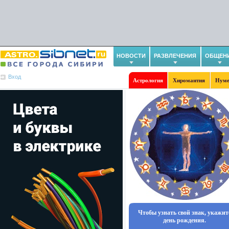
НОВОСТИ
РАЗВЛЕЧЕНИЯ
ОБЩЕН
Вход
Астрология
Хиромантия
Нуме
Чтобы узнать свой знак, укажит
день рождения.