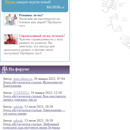
Тесты:
каждую неделю новый!
все тесты →
Ревнивы ли вы?
Насколько вы претендуете на
близких вам людей? Пройдите
тест.
Справедливый ли вы человек?
Чувство справедливости у всех
развито по разному. Вы
замечали, что иногда вам
приходится думать о мотиве своих
поступков? Пройдите тест!
На форуме
Автор:
astro.sibnet.ru
, 30 января 2022, 07:04
Здесь обсуждается статья: Возможности
Хиромантии
Автор:
271033511
, 16 января 2022, 12:18
Здесь обсуждается статья: Как рассчитать
личное денежное число
Автор:
zabzab
, 13 июля 2021, 16:30
Здесь обсуждается статья: Хиромантия —
это карта жизни
Автор:
zabzab
, 13 июля 2021, 16:30
Здесь обсуждается статья: Любовный
гороскоп: как целуются знаки Зодиака