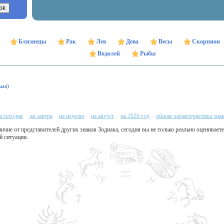
Близнецы
Рак
Лев
Дева
Весы
Скорпион
Водолей
Рыбы
мая)
а сегодня
на завтра
на неделю
на август
на 2026 год
общая характеристика зна
личие от представителей других знаков Зодиака, сегодня вы не только реально оценивает
й ситуации.