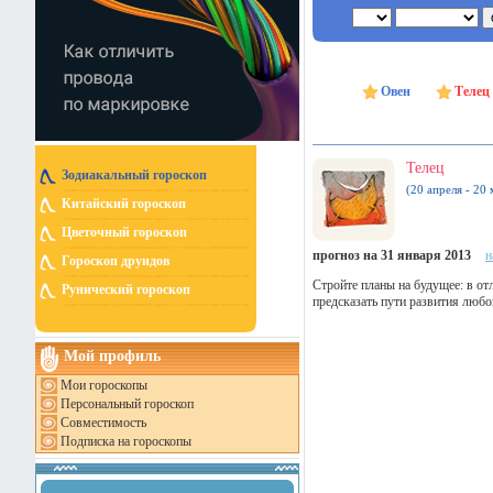
Овен
Телец
Телец
Зодиакальный гороскоп
(20 апреля - 20 
Китайский гороскоп
Цветочный гороскоп
прогноз на 31 января 2013
н
Гороскоп друидов
Стройте планы на будущее: в от
Рунический гороскоп
предсказать пути развития любо
Мой профиль
Мои гороскопы
Персональный гороскоп
Совместимость
Подписка на гороскопы