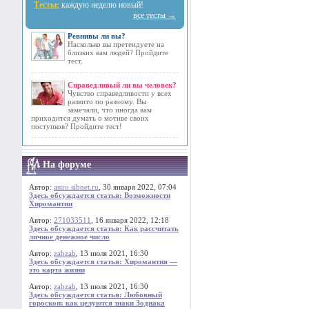
Тесты:
каждую неделю новый!
все тесты →
Ревнивы ли вы?
Насколько вы претендуете на
близких вам людей? Пройдите
тест.
Справедливый ли вы человек?
Чувство справедливости у всех
развито по разному. Вы
замечали, что иногда вам
приходится думать о мотиве своих
поступков? Пройдите тест!
На форуме
Автор:
astro.sibnet.ru
, 30 января 2022, 07:04
Здесь обсуждается статья: Возможности
Хиромантии
Автор:
271033511
, 16 января 2022, 12:18
Здесь обсуждается статья: Как рассчитать
личное денежное число
Автор:
zabzab
, 13 июля 2021, 16:30
Здесь обсуждается статья: Хиромантия —
это карта жизни
Автор:
zabzab
, 13 июля 2021, 16:30
Здесь обсуждается статья: Любовный
гороскоп: как целуются знаки Зодиака