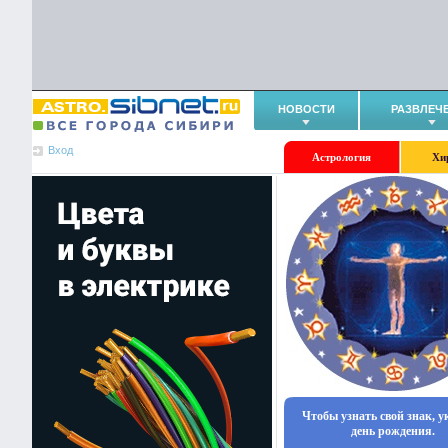
НОВОСТИ
РАЗВЛЕЧ
Вход
Астрология
Хи
Чтобы узнать свой знак, 
день рождения.