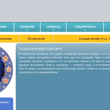
ЕНИЯ
ОБЩЕНИЕ
СЕРВИСЫ
СПЕЦПРОЕКТЫ
романтия
Нумерология
Гадания онлайн
(Руны, 
Зодиакальный гороскоп
В астрологии считается, что судьба и характер человека связаны с его 
каких знаках находились небесные тела при его рождении. Знак, в ко
рождения человека, называется его «солнечным знаком» или просто «зн
придают положению Луны в гороскопе — лунному знаку, и положению
Тем не менее, полноценный астрологический анализ считается возмож
гороскопа и их взаимодействия.
укажите