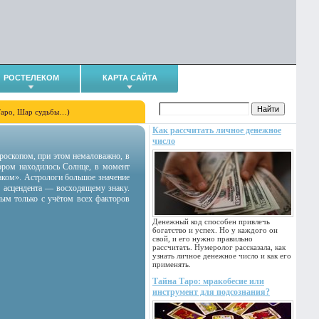
РОСТЕЛЕКОМ
КАРТА САЙТА
Таро, Шар судьбы…)
Как рассчитать личное денежное
число
гороскопом, при этом немаловажно, в
тором находилось Солнце, в момент
аком». Астрологи большое значение
 асцендента — восходящему знаку.
ным только с учётом всех факторов
Денежный код способен привлечь
богатство и успех. Но у каждого он
свой, и его нужно правильно
рассчитать. Нумеролог рассказала, как
узнать личное денежное число и как его
применять.
Тайна Таро: мракобесие или
инструмент для подсознания?