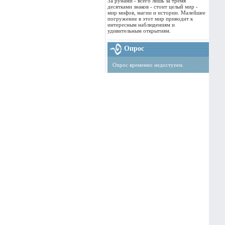
За рунами - всего лишь за тремя
десятками знаков - стоит целый мир -
мир мифов, магии и истории. Малейшее
погружение в этот мир приводит к
интересным наблюдениям и
удивительным открытиям.
Опрос
Опрос временно недоступен.