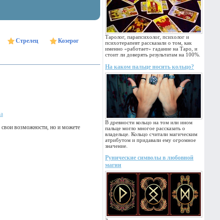
Таролог, парапсихолог, психолог и
Стрелец
Козерог
психотерапевт рассказали о том, как
именно «работает» гадание на Таро, и
стоит ли доверять результатам на 100%.
На каком пальце носить кольцо?
ка
В древности кольцо на том или ином
е свои возможности, но и можете
пальце могло многое рассказать о
владельце. Кольцо считали магическим
атрибутом и придавали ему огромное
значение.
Рунические символы в любовной
магии