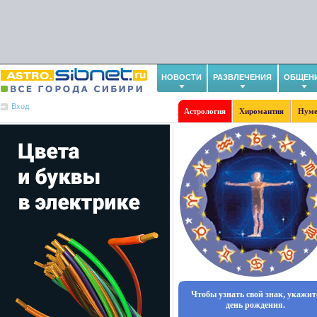
НОВОСТИ
РАЗВЛЕЧЕНИЯ
ОБЩЕН
Вход
Астрология
Хиромантия
Нуме
Чтобы узнать свой знак, укажит
день рождения.