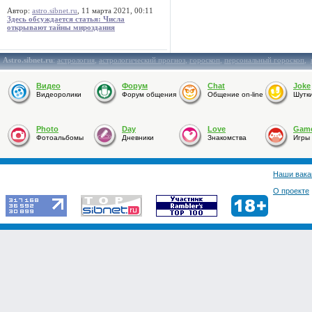
Автор:
astro.sibnet.ru
, 11 марта 2021, 00:11
Здесь обсуждается статья: Числа
открывают тайны мироздания
Astro.sibnet.ru
:
астрология
,
астрологический прогноз
,
гороскоп
,
персональный гороскоп
,
Видео
Форум
Chat
Joke
Видеоролики
Форум общения
Общение on-line
Шутк
Photo
Day
Love
Gam
Фотоальбомы
Дневники
Знакомства
Игры
Наши вака
О проекте