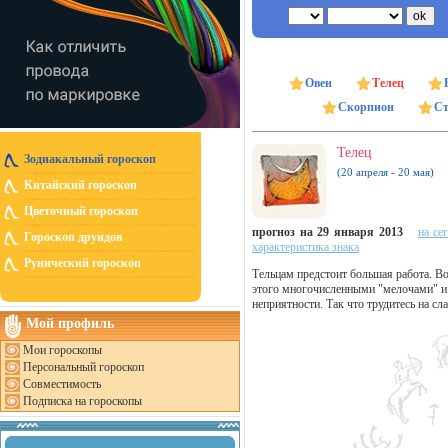
Овен
Телец
Скорпион
Ст
Телец
Зодиакальный гороскоп
(20 апреля - 20 мая)
Китайский гороскоп
Цветочный гороскоп
прогноз на 29 января 2013
на се
Гороскоп друидов
характеристика знака
Рунический гороскоп
Тельцам предстоит большая работа. Во
этого многочисленными "мелочами" и 
неприятности. Так что трудитесь на сла
Мой профиль
Мои гороскопы
Персональный гороскоп
Совместимость
Подписка на гороскопы