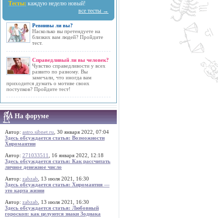
Тесты:
каждую неделю новый!
все тесты →
Ревнивы ли вы?
Насколько вы претендуете на
близких вам людей? Пройдите
тест.
Справедливый ли вы человек?
Чувство справедливости у всех
развито по разному. Вы
замечали, что иногда вам
приходится думать о мотиве своих
поступков? Пройдите тест!
На форуме
Автор:
astro.sibnet.ru
, 30 января 2022, 07:04
Здесь обсуждается статья: Возможности
Хиромантии
Автор:
271033511
, 16 января 2022, 12:18
Здесь обсуждается статья: Как рассчитать
личное денежное число
Автор:
zabzab
, 13 июля 2021, 16:30
Здесь обсуждается статья: Хиромантия —
это карта жизни
Автор:
zabzab
, 13 июля 2021, 16:30
Здесь обсуждается статья: Любовный
гороскоп: как целуются знаки Зодиака