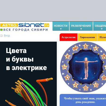
НОВОСТИ
РАЗВЛЕЧЕНИЯ
ОБЩЕН
Вход
Астрология
Хиромантия
Нуме
Чтобы узнать свой знак, укажит
день рождения.