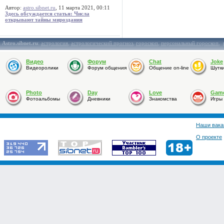
Автор:
astro.sibnet.ru
, 11 марта 2021, 00:11
Здесь обсуждается статья: Числа
открывают тайны мироздания
Astro.sibnet.ru
:
астрология
,
астрологический прогноз
,
гороскоп
,
персональный гороскоп
,
Видео
Форум
Chat
Joke
Видеоролики
Форум общения
Общение on-line
Шутк
Photo
Day
Love
Gam
Фотоальбомы
Дневники
Знакомства
Игры
Наши вака
О проекте