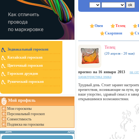
Овен
Телец
Скорпион
Ст
Телец
Зодиакальный гороскоп
(20 апреля - 20 мая)
Китайский гороскоп
Цветочный гороскоп
прогноз на 16 января 2013
на се
Гороскоп друидов
характеристика знака
Рунический гороскоп
Трудный день. Стоит заранее настроить
препятствия, возникающие на пути, п
ваше упорство, здравый смысл и зави
открывшимися возможностями.
Мой профиль
Мои гороскопы
Персональный гороскоп
Совместимость
Подписка на гороскопы