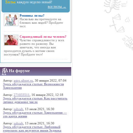
Тесты:
каждую неделю новый!
все тесты →
Ревнивы ли вы?
Насколько вы претендуете на
близких вам людей? Пройдите
тест.
Справедливый ли вы человек?
Чувство справедливости у всех
развито по разному. Вы
замечали, что иногда вам
приходится думать о мотиве своих
поступков? Пройдите тест!
На форуме
Автор:
astro.sibnet.ru
, 30 января 2022, 07:04
Здесь обсуждается статья: Возможности
Хиромантии
Автор:
271033511
, 16 января 2022, 12:18
Здесь обсуждается статья: Как рассчитать
личное денежное число
Автор:
zabzab
, 13 июля 2021, 16:30
Здесь обсуждается статья: Хиромантия —
это карта жизни
Автор:
zabzab
, 13 июля 2021, 16:30
Здесь обсуждается статья: Любовный
гороскоп: как целуются знаки Зодиака