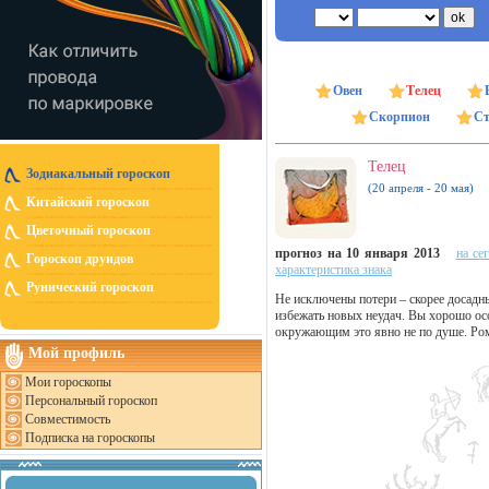
Овен
Телец
Скорпион
Ст
Телец
Зодиакальный гороскоп
(20 апреля - 20 мая)
Китайский гороскоп
Цветочный гороскоп
прогноз на 10 января 2013
на се
Гороскоп друидов
характеристика знака
Рунический гороскоп
Не исключены потери – скорее досадн
избежать новых неудач. Вы хорошо осоз
окружающим это явно не по душе. Ро
Мой профиль
Мои гороскопы
Персональный гороскоп
Совместимость
Подписка на гороскопы