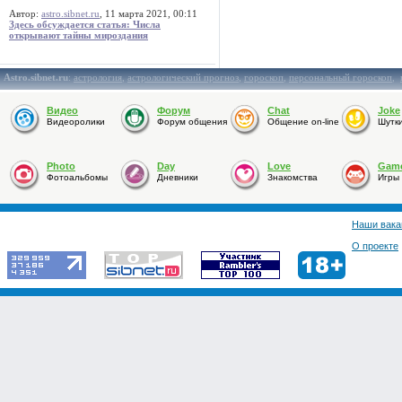
Автор:
astro.sibnet.ru
, 11 марта 2021, 00:11
Здесь обсуждается статья: Числа
открывают тайны мироздания
Astro.sibnet.ru
:
астрология
,
астрологический прогноз
,
гороскоп
,
персональный гороскоп
,
Видео
Форум
Chat
Joke
Видеоролики
Форум общения
Общение on-line
Шутк
Photo
Day
Love
Gam
Фотоальбомы
Дневники
Знакомства
Игры
Наши вака
О проекте