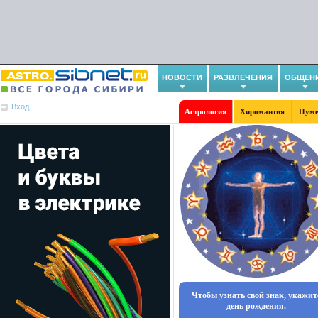
НОВОСТИ
РАЗВЛЕЧЕНИЯ
ОБЩЕН
Вход
Астрология
Хиромантия
Нуме
Чтобы узнать свой знак, укажит
день рождения.