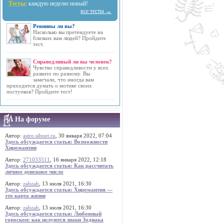
Тесты:
каждую неделю новый!
все тесты →
Ревнивы ли вы?
Насколько вы претендуете на
близких вам людей? Пройдите
тест.
Справедливый ли вы человек?
Чувство справедливости у всех
развито по разному. Вы
замечали, что иногда вам
приходится думать о мотиве своих
поступков? Пройдите тест!
На форуме
Автор:
astro.sibnet.ru
, 30 января 2022, 07:04
Здесь обсуждается статья: Возможности
Хиромантии
Автор:
271033511
, 16 января 2022, 12:18
Здесь обсуждается статья: Как рассчитать
личное денежное число
Автор:
zabzab
, 13 июля 2021, 16:30
Здесь обсуждается статья: Хиромантия —
это карта жизни
Автор:
zabzab
, 13 июля 2021, 16:30
Здесь обсуждается статья: Любовный
гороскоп: как целуются знаки Зодиака