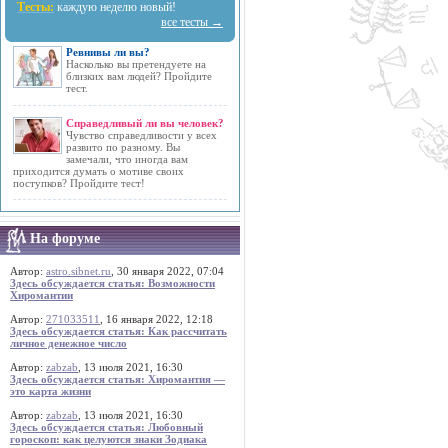
Тесты:
каждую неделю новый!
все тесты →
Ревнивы ли вы?
Насколько вы претендуете на
близких вам людей? Пройдите
тест.
Справедливый ли вы человек?
Чувство справедливости у всех
развито по разному. Вы
замечали, что иногда вам
приходится думать о мотиве своих
поступков? Пройдите тест!
На форуме
Автор:
astro.sibnet.ru
, 30 января 2022, 07:04
Здесь обсуждается статья: Возможности
Хиромантии
Автор:
271033511
, 16 января 2022, 12:18
Здесь обсуждается статья: Как рассчитать
личное денежное число
Автор:
zabzab
, 13 июля 2021, 16:30
Здесь обсуждается статья: Хиромантия —
это карта жизни
Автор:
zabzab
, 13 июля 2021, 16:30
Здесь обсуждается статья: Любовный
гороскоп: как целуются знаки Зодиака