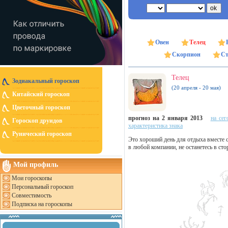
Овен
Телец
Скорпион
Ст
Телец
Зодиакальный гороскоп
(20 апреля - 20 мая)
Китайский гороскоп
Цветочный гороскоп
прогноз на 2 января 2013
на сег
Гороскоп друидов
характеристика знака
Рунический гороскоп
Это хороший день для отдыха вместе с
в любой компании, не останетесь в сто
Мой профиль
Мои гороскопы
Персональный гороскоп
Совместимость
Подписка на гороскопы