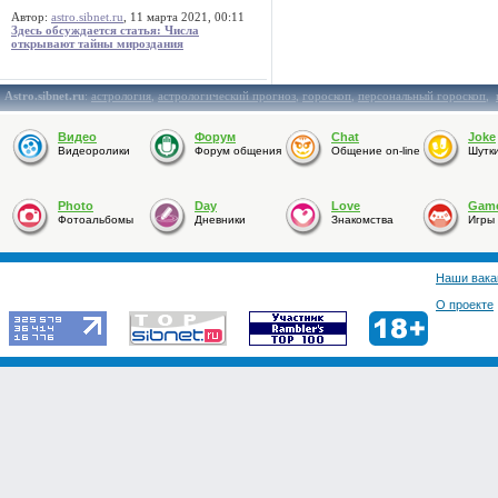
Автор:
astro.sibnet.ru
, 11 марта 2021, 00:11
Здесь обсуждается статья: Числа
открывают тайны мироздания
Astro.sibnet.ru
:
астрология
,
астрологический прогноз
,
гороскоп
,
персональный гороскоп
,
Видео
Форум
Chat
Joke
Видеоролики
Форум общения
Общение on-line
Шутк
Photo
Day
Love
Gam
Фотоальбомы
Дневники
Знакомства
Игры
Наши вака
О проекте