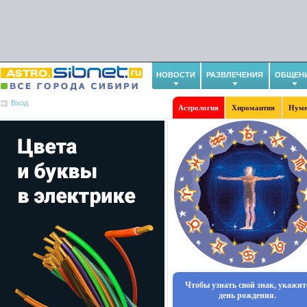
НОВОСТИ
РАЗВЛЕЧЕНИЯ
ОБЩЕН
Вход
Астрология
Хиромантия
Нуме
Чтобы узнать свой знак, укажит
день рождения.