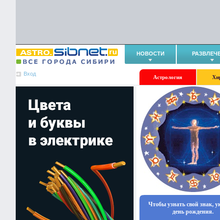
НОВОСТИ
РАЗВЛЕЧ
Вход
Астрология
Хи
Чтобы узнать свой знак, 
день рождения.