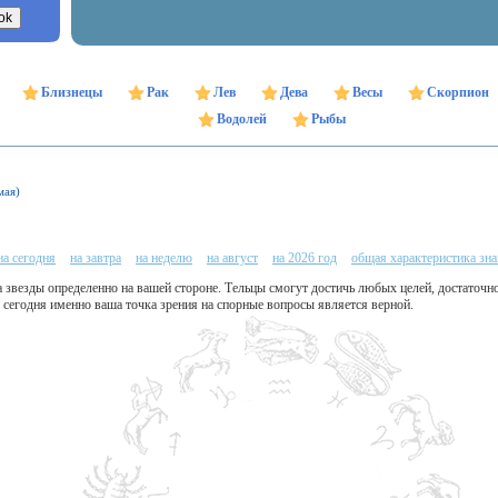
Близнецы
Рак
Лев
Дева
Весы
Скорпион
Водолей
Рыбы
мая)
на сегодня
на завтра
на неделю
на август
на 2026 год
общая характеристика зна
 звезды определенно на вашей стороне. Тельцы смогут достичь любых целей, достаточно
о сегодня именно ваша точка зрения на спорные вопросы является верной.