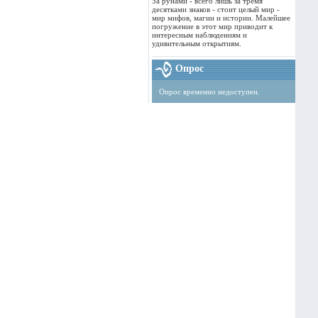
За рунами - всего лишь за тремя
десятками знаков - стоит целый мир -
мир мифов, магии и истории. Малейшее
погружение в этот мир приводит к
интересным наблюдениям и
удивительным открытиям.
Опрос
Опрос временно недоступен.