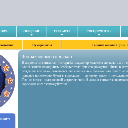
ЕНИЯ
ОБЩЕНИЕ
СЕРВИСЫ
СПЕЦПРОЕКТЫ
романтия
Нумерология
Гадания онлайн
(Руны, 
Зодиакальный гороскоп
В астрологии считается, что судьба и характер человека связаны с его 
каких знаках находились небесные тела при его рождении. Знак, в ко
рождения человека, называется его «солнечным знаком» или просто «зн
придают положению Луны в гороскопе — лунному знаку, и положению
Тем не менее, полноценный астрологический анализ считается возмож
гороскопа и их взаимодействия.
укажите