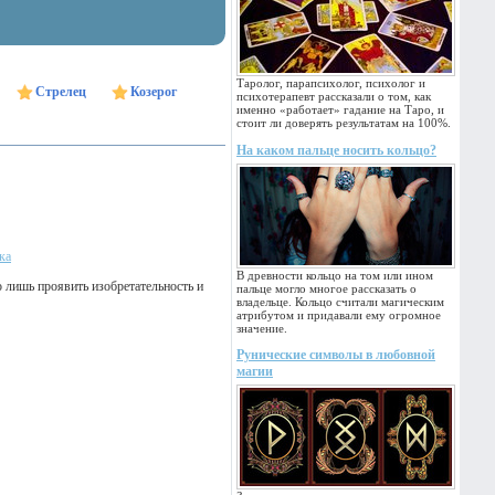
Таролог, парапсихолог, психолог и
Стрелец
Козерог
психотерапевт рассказали о том, как
именно «работает» гадание на Таро, и
стоит ли доверять результатам на 100%.
На каком пальце носить кольцо?
ка
В древности кольцо на том или ином
 лишь проявить изобретательность и
пальце могло многое рассказать о
владельце. Кольцо считали магическим
атрибутом и придавали ему огромное
значение.
Рунические символы в любовной
магии