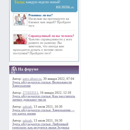
Тесты:
каждую неделю новый!
все тесты →
Ревнивы ли вы?
Насколько вы претендуете на
близких вам людей? Пройдите
тест.
Справедливый ли вы человек?
Чувство справедливости у всех
развито по разному. Вы
замечали, что иногда вам
приходится думать о мотиве своих
поступков? Пройдите тест!
На форуме
Автор:
astro.sibnet.ru
, 30 января 2022, 07:04
Здесь обсуждается статья: Возможности
Хиромантии
Автор:
271033511
, 16 января 2022, 12:18
Здесь обсуждается статья: Как рассчитать
личное денежное число
Автор:
zabzab
, 13 июля 2021, 16:30
Здесь обсуждается статья: Хиромантия —
это карта жизни
Автор:
zabzab
, 13 июля 2021, 16:30
Здесь обсуждается статья: Любовный
гороскоп: как целуются знаки Зодиака