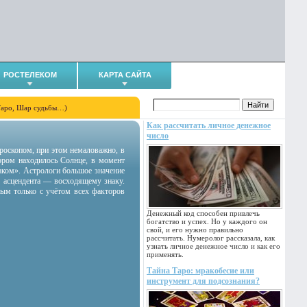
РОСТЕЛЕКОМ
КАРТА САЙТА
Таро, Шар судьбы…)
Как рассчитать личное денежное
число
гороскопом, при этом немаловажно, в
тором находилось Солнце, в момент
аком». Астрологи большое значение
 асцендента — восходящему знаку.
ным только с учётом всех факторов
Денежный код способен привлечь
богатство и успех. Но у каждого он
свой, и его нужно правильно
рассчитать. Нумеролог рассказала, как
узнать личное денежное число и как его
применять.
Тайна Таро: мракобесие или
инструмент для подсознания?