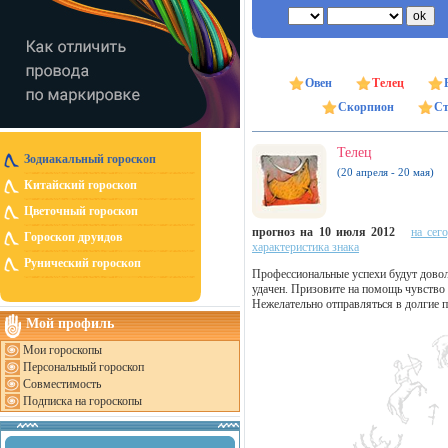
Овен
Телец
Скорпион
Ст
Телец
Зодиакальный гороскоп
(20 апреля - 20 мая)
Китайский гороскоп
Цветочный гороскоп
прогноз на 10 июля 2012
на сег
Гороскоп друидов
характеристика знака
Рунический гороскоп
Профессиональные успехи будут довол
удачен. Призовите на помощь чувство
Нежелательно отправляться в долгие п
Мой профиль
Мои гороскопы
Персональный гороскоп
Совместимость
Подписка на гороскопы