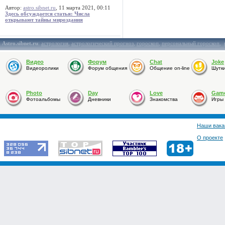
Автор:
astro.sibnet.ru
, 11 марта 2021, 00:11
Здесь обсуждается статья: Числа
открывают тайны мироздания
Astro.sibnet.ru
:
астрология
,
астрологический прогноз
,
гороскоп
,
персональный гороскоп
,
Видео
Форум
Chat
Joke
Видеоролики
Форум общения
Общение on-line
Шутк
Photo
Day
Love
Gam
Фотоальбомы
Дневники
Знакомства
Игры
Наши вака
О проекте