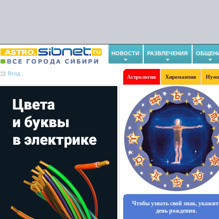
НОВОСТИ
РАЗВЛЕЧЕНИЯ
ОБЩЕН
Вход
Астрология
Хиромантия
Нуме
Чтобы узнать свой знак, укажит
день рождения.