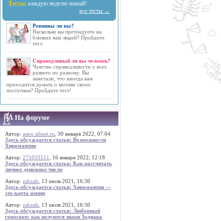
Тесты:
каждую неделю новый!
все тесты →
Ревнивы ли вы?
Насколько вы претендуете на
близких вам людей? Пройдите
тест.
Справедливый ли вы человек?
Чувство справедливости у всех
развито по разному. Вы
замечали, что иногда вам
приходится думать о мотиве своих
поступков? Пройдите тест!
На форуме
Автор:
astro.sibnet.ru
, 30 января 2022, 07:04
Здесь обсуждается статья: Возможности
Хиромантии
Автор:
271033511
, 16 января 2022, 12:18
Здесь обсуждается статья: Как рассчитать
личное денежное число
Автор:
zabzab
, 13 июля 2021, 16:30
Здесь обсуждается статья: Хиромантия —
это карта жизни
Автор:
zabzab
, 13 июля 2021, 16:30
Здесь обсуждается статья: Любовный
гороскоп: как целуются знаки Зодиака