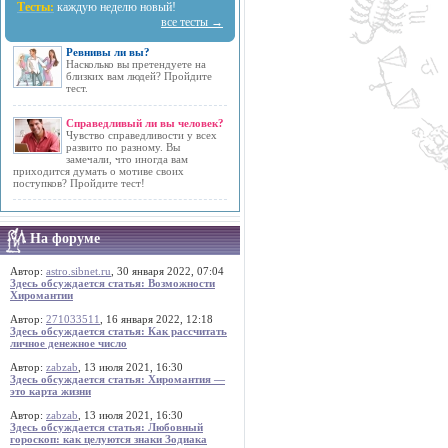
Тесты:
каждую неделю новый!
все тесты →
Ревнивы ли вы?
Насколько вы претендуете на
близких вам людей? Пройдите
тест.
Справедливый ли вы человек?
Чувство справедливости у всех
развито по разному. Вы
замечали, что иногда вам
приходится думать о мотиве своих
поступков? Пройдите тест!
На форуме
Автор:
astro.sibnet.ru
, 30 января 2022, 07:04
Здесь обсуждается статья: Возможности
Хиромантии
Автор:
271033511
, 16 января 2022, 12:18
Здесь обсуждается статья: Как рассчитать
личное денежное число
Автор:
zabzab
, 13 июля 2021, 16:30
Здесь обсуждается статья: Хиромантия —
это карта жизни
Автор:
zabzab
, 13 июля 2021, 16:30
Здесь обсуждается статья: Любовный
гороскоп: как целуются знаки Зодиака