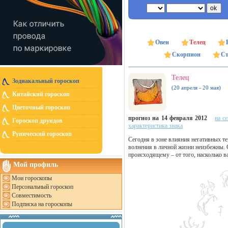
Овен
Телец
Скорпион
Ст
Телец
Зодиакальный гороскоп
(20 апреля - 20 мая)
Китайский гороскоп
Цветочный гороскоп
прогноз на 14 февраля 2012
на с
Гороскоп друидов
характеристика знака
Рунический гороскоп
Сегодня в зоне влияния негативных т
волнения в личной жизни неизбежны. 
происходящему – от того, насколько ва
Мой профиль
Мои гороскопы
Персональный гороскоп
Совместимость
Подписка на гороскопы