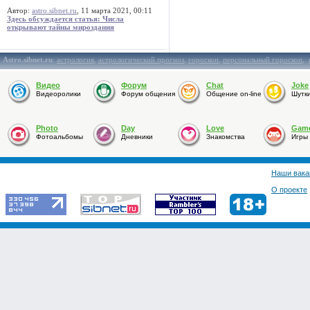
Автор:
astro.sibnet.ru
, 11 марта 2021, 00:11
Здесь обсуждается статья: Числа
открывают тайны мироздания
Astro.sibnet.ru
:
астрология
,
астрологический прогноз
,
гороскоп
,
персональный гороскоп
,
Видео
Форум
Chat
Joke
Видеоролики
Форум общения
Общение on-line
Шутк
Photo
Day
Love
Gam
Фотоальбомы
Дневники
Знакомства
Игры
Наши вака
О проекте