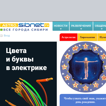
НОВОСТИ
РАЗВЛЕЧЕНИЯ
ОБЩЕН
Вход
Астрология
Хиромантия
Нуме
Чтобы узнать свой знак, укажит
день рождения.