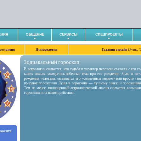
ЕНИЯ
ОБЩЕНИЕ
СЕРВИСЫ
СПЕЦПРОЕКТЫ
романтия
Нумерология
Гадания онлайн
(Руны, 
Зодиакальный гороскоп
В астрологии считается, что судьба и характер человека связаны с его 
каких знаках находились небесные тела при его рождении. Знак, в ко
рождения человека, называется его «солнечным знаком» или просто «зн
придают положению Луны в гороскопе — лунному знаку, и положению
Тем не менее, полноценный астрологический анализ считается возмож
гороскопа и их взаимодействия.
укажите