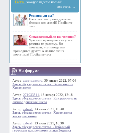
Тесты:
каждую неделю новый!
все тесты →
Ревнивы ли вы?
Насколько вы претендуете на
близких вам людей? Пройдите
тест.
Справедливый ли вы человек?
Чувство справедливости у всех
развито по разному. Вы
замечали, что иногда вам
приходится думать о мотиве своих
поступков? Пройдите тест!
На форуме
Автор:
astro.sibnet.ru
, 30 января 2022, 07:04
Здесь обсуждается статья: Возможности
Хиромантии
Автор:
271033511
, 16 января 2022, 12:18
Здесь обсуждается статья: Как рассчитать
личное денежное число
Автор:
zabzab
, 13 июля 2021, 16:30
Здесь обсуждается статья: Хиромантия —
это карта жизни
Автор:
zabzab
, 13 июля 2021, 16:30
Здесь обсуждается статья: Любовный
гороскоп: как целуются знаки Зодиака