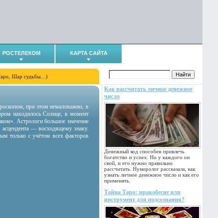
РОСТЕЛЕКОМ
КАРТА САЙТА
Таро, Шар судьбы…)
Как рассчитать личное денежное
число
гороскопом, при этом немаловажно, в
тором находилось Солнце, в момент
аком». Астрологи большое значение
 асцендента — восходящему знаку.
ным только с учётом всех факторов
Денежный код способен привлечь
богатство и успех. Но у каждого он
свой, и его нужно правильно
рассчитать. Нумеролог рассказала, как
узнать личное денежное число и как его
применять.
Тайна Таро: мракобесие или
инструмент для подсознания?