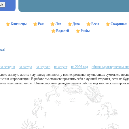
Близнецы
Рак
Лев
Дева
Весы
Скорпион
Водолей
Рыбы
мая)
на сегодня
на завтра
на неделю
на август
на 2026 год
общая характеристика зн
свою личную жизнь к лучшему появится у вас непременно, нужно лишь суметь ею воспо
шения и провокации. В работе вы сможете проявить себя с лучшей стороны, если не буд
олее удачливых коллег. Очень хороший день для начала работы над творческими проект