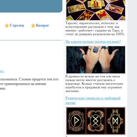
Таролог, парапсихолог, психолог и
Стрелец
Козерог
психотерапевт рассказали о том, как
именно «работает» гадание на Таро, и
стоит ли доверять результатам на 100%.
На каком пальце носить кольцо?
ака
В древности кольцо на том или ином
льзоваться. Сложно придется тем кто
пальце могло многое рассказать о
ете ориентироваться на мнение
владельце. Кольцо считали магическим
атрибутом и придавали ему огромное
ами.
значение.
Рунические символы в любовной
магии