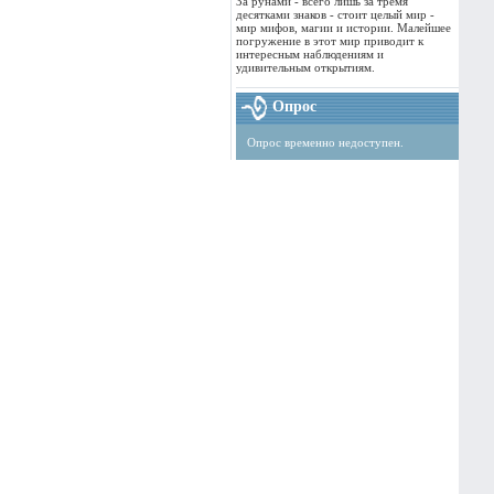
За рунами - всего лишь за тремя
десятками знаков - стоит целый мир -
мир мифов, магии и истории. Малейшее
погружение в этот мир приводит к
интересным наблюдениям и
удивительным открытиям.
Опрос
Опрос временно недоступен.