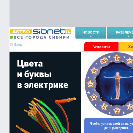
НОВОСТИ
РАЗВЛЕЧ
Вход
Астрология
Хи
Чтобы узнать свой знак, 
день рождения.