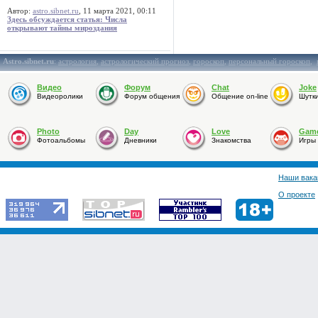
Автор:
astro.sibnet.ru
, 11 марта 2021, 00:11
Здесь обсуждается статья: Числа
открывают тайны мироздания
Astro.sibnet.ru
:
астрология
,
астрологический прогноз
,
гороскоп
,
персональный гороскоп
,
Видео
Форум
Chat
Joke
Видеоролики
Форум общения
Общение on-line
Шутк
Photo
Day
Love
Gam
Фотоальбомы
Дневники
Знакомства
Игры
Наши вака
О проекте