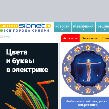
НОВОСТИ
РАЗВЛЕЧЕНИЯ
ОБЩЕН
Вход
Астрология
Хиромантия
Нуме
Чтобы узнать свой знак, укажит
день рождения.