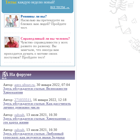
Тесты:
каждую неделю новый!
все тесты →
Ревнивы ли вы?
Насколько вы претендуете на
близких вам людей? Пройдите
тест.
Справедливый ли вы человек?
Чувство справедливости у всех
развито по разному. Вы
замечали, что иногда вам
приходится думать о мотиве своих
поступков? Пройдите тест!
На форуме
Автор:
astro.sibnet.ru
, 30 января 2022, 07:04
Здесь обсуждается статья: Возможности
Хиромантии
Автор:
271033511
, 16 января 2022, 12:18
Здесь обсуждается статья: Как рассчитать
личное денежное число
Автор:
zabzab
, 13 июля 2021, 16:30
Здесь обсуждается статья: Хиромантия —
это карта жизни
Автор:
zabzab
, 13 июля 2021, 16:30
Здесь обсуждается статья: Любовный
гороскоп: как целуются знаки Зодиака