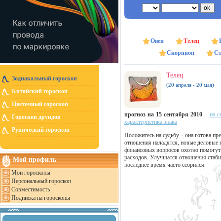
Овен
Телец
Скорпион
Ст
Телец
Зодиакальный гороскоп
(20 апреля - 20 мая)
Китайский гороскоп
Цветочный гороскоп
прогноз на 15 сентября 2010
на с
Гороскоп друидов
характеристика знака
Рунический гороскоп
Положитесь на судьбу – она готова п
отношения наладятся, новые деловые 
финансовых вопросов охотно помогут 
расходов. Улучшатся отношения стаби
Мой профиль
последнее время часто ссорился.
Мои гороскопы
Персональный гороскоп
Совместимость
Подписка на гороскопы