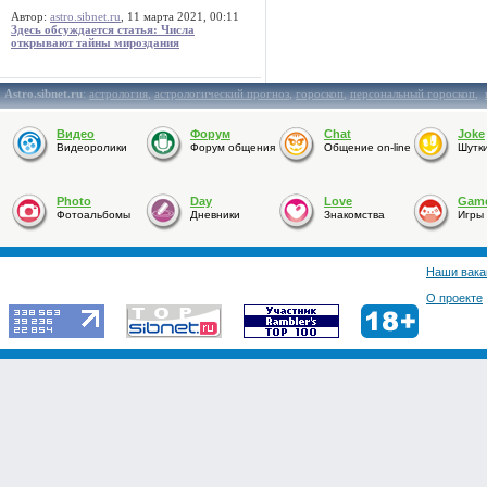
Автор:
astro.sibnet.ru
, 11 марта 2021, 00:11
Здесь обсуждается статья: Числа
открывают тайны мироздания
Astro.sibnet.ru
:
астрология
,
астрологический прогноз
,
гороскоп
,
персональный гороскоп
,
Видео
Форум
Chat
Joke
Видеоролики
Форум общения
Общение on-line
Шутк
Photo
Day
Love
Gam
Фотоальбомы
Дневники
Знакомства
Игры
Наши вака
О проекте