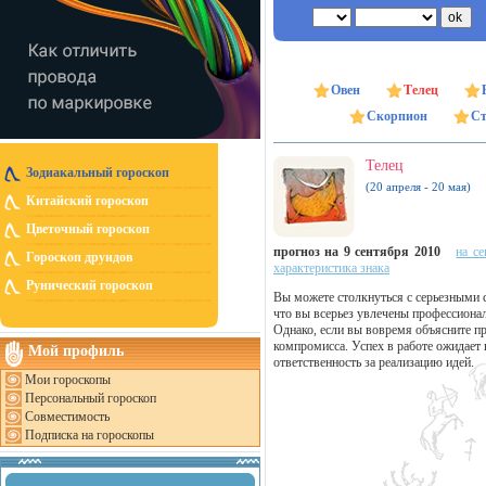
Овен
Телец
Скорпион
Ст
Телец
Зодиакальный гороскоп
(20 апреля - 20 мая)
Китайский гороскоп
Цветочный гороскоп
прогноз на 9 сентября 2010
на се
Гороскоп друидов
характеристика знака
Рунический гороскоп
Вы можете столкнуться с серьезными 
что вы всерьез увлечены профессиона
Однако, если вы вовремя объясните пр
компромисса. Успех в работе ожидает 
Мой профиль
ответственность за реализацию идей.
Мои гороскопы
Персональный гороскоп
Совместимость
Подписка на гороскопы