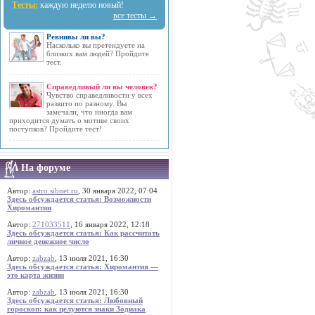
Тесты:
каждую неделю новый!
все тесты →
Ревнивы ли вы?
Насколько вы претендуете на
близких вам людей? Пройдите
тест.
Справедливый ли вы человек?
Чувство справедливости у всех
развито по разному. Вы
замечали, что иногда вам
приходится думать о мотиве своих
поступков? Пройдите тест!
На форуме
Автор:
astro.sibnet.ru
, 30 января 2022, 07:04
Здесь обсуждается статья: Возможности
Хиромантии
Автор:
271033511
, 16 января 2022, 12:18
Здесь обсуждается статья: Как рассчитать
личное денежное число
Автор:
zabzab
, 13 июля 2021, 16:30
Здесь обсуждается статья: Хиромантия —
это карта жизни
Автор:
zabzab
, 13 июля 2021, 16:30
Здесь обсуждается статья: Любовный
гороскоп: как целуются знаки Зодиака