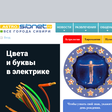
НОВОСТИ
РАЗВЛЕЧЕНИЯ
ОБЩЕН
Вход
Астрология
Хиромантия
Нуме
Чтобы узнать свой знак, укажит
день рождения.