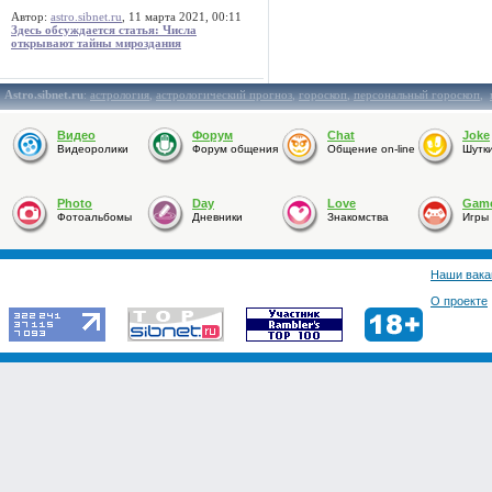
Автор:
astro.sibnet.ru
, 11 марта 2021, 00:11
Здесь обсуждается статья: Числа
открывают тайны мироздания
Astro.sibnet.ru
:
астрология
,
астрологический прогноз
,
гороскоп
,
персональный гороскоп
,
Видео
Форум
Chat
Joke
Видеоролики
Форум общения
Общение on-line
Шутк
Photo
Day
Love
Gam
Фотоальбомы
Дневники
Знакомства
Игры
Наши вака
О проекте