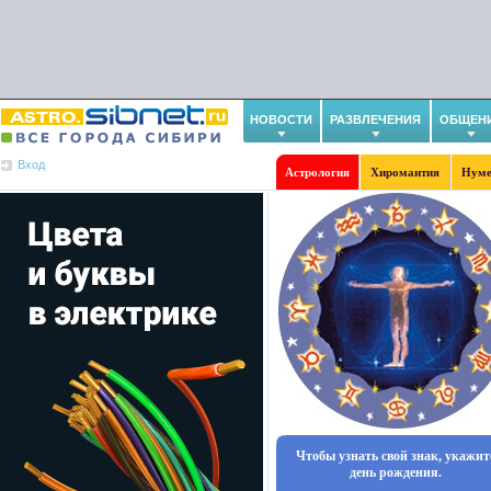
НОВОСТИ
РАЗВЛЕЧЕНИЯ
ОБЩЕН
Вход
Астрология
Хиромантия
Нуме
Чтобы узнать свой знак, укажит
день рождения.