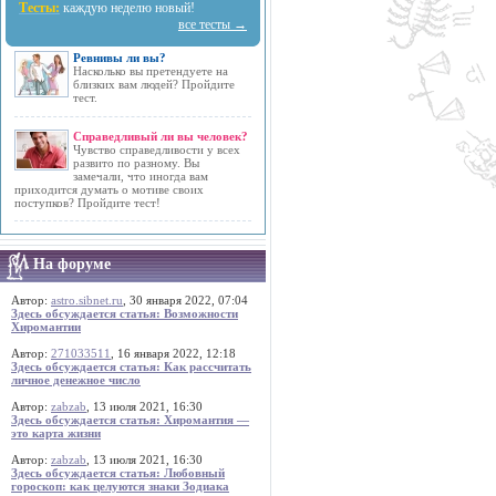
Тесты:
каждую неделю новый!
все тесты →
Ревнивы ли вы?
Насколько вы претендуете на
близких вам людей? Пройдите
тест.
Справедливый ли вы человек?
Чувство справедливости у всех
развито по разному. Вы
замечали, что иногда вам
приходится думать о мотиве своих
поступков? Пройдите тест!
На форуме
Автор:
astro.sibnet.ru
, 30 января 2022, 07:04
Здесь обсуждается статья: Возможности
Хиромантии
Автор:
271033511
, 16 января 2022, 12:18
Здесь обсуждается статья: Как рассчитать
личное денежное число
Автор:
zabzab
, 13 июля 2021, 16:30
Здесь обсуждается статья: Хиромантия —
это карта жизни
Автор:
zabzab
, 13 июля 2021, 16:30
Здесь обсуждается статья: Любовный
гороскоп: как целуются знаки Зодиака