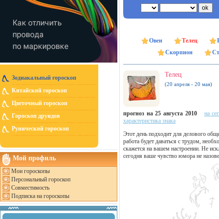
Овен
Телец
Скорпион
Ст
Телец
Зодиакальный гороскоп
(20 апреля - 20 мая)
Китайский гороскоп
Цветочный гороскоп
прогноз на 25 августа 2010
на се
Гороскоп друидов
характеристика знака
Рунический гороскоп
Этот день подходит для делового обще
работа будет даваться с трудом, нео
скажется на вашем настроении. Не ис
сегодня ваше чувство юмора не назов
Мой профиль
Мои гороскопы
Персональный гороскоп
Совместимость
Подписка на гороскопы