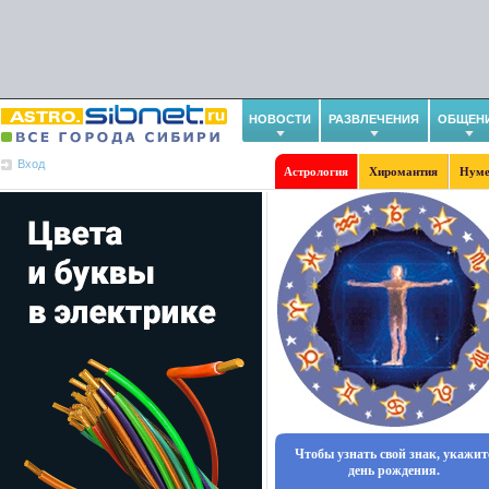
НОВОСТИ
РАЗВЛЕЧЕНИЯ
ОБЩЕН
Вход
Астрология
Хиромантия
Нуме
Чтобы узнать свой знак, укажит
день рождения.