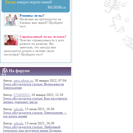
Тесты:
каждую неделю новый!
все тесты →
Ревнивы ли вы?
Насколько вы претендуете на
близких вам людей? Пройдите
тест.
Справедливый ли вы человек?
Чувство справедливости у всех
развито по разному. Вы
замечали, что иногда вам
приходится думать о мотиве своих
поступков? Пройдите тест!
На форуме
Автор:
astro.sibnet.ru
, 30 января 2022, 07:04
Здесь обсуждается статья: Возможности
Хиромантии
Автор:
271033511
, 16 января 2022, 12:18
Здесь обсуждается статья: Как рассчитать
личное денежное число
Автор:
zabzab
, 13 июля 2021, 16:30
Здесь обсуждается статья: Хиромантия —
это карта жизни
Автор:
zabzab
, 13 июля 2021, 16:30
Здесь обсуждается статья: Любовный
гороскоп: как целуются знаки Зодиака