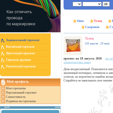
Овен
Телец
Скорпион
Ст
Телец
Зодиакальный гороскоп
(20 апреля - 20 мая)
Китайский гороскоп
Цветочный гороскоп
прогноз на 18 августа 2010
на се
Гороскоп друидов
характеристика знака
Рунический гороскоп
День неоднозначный. Появляются новы
жизненный потенциал, оптимизм и зав
успехов, но вероятность ошибок весьма
Старайтесь не навязывать свое мнени
Мой профиль
Мои гороскопы
Персональный гороскоп
Совместимость
Подписка на гороскопы