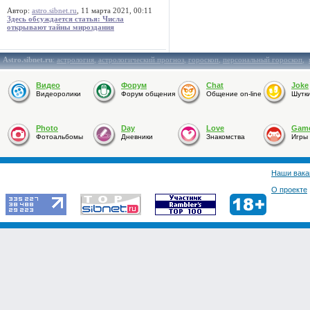
Автор:
astro.sibnet.ru
, 11 марта 2021, 00:11
Здесь обсуждается статья: Числа
открывают тайны мироздания
Astro.sibnet.ru
:
астрология
,
астрологический прогноз
,
гороскоп
,
персональный гороскоп
,
Видео
Форум
Chat
Joke
Видеоролики
Форум общения
Общение on-line
Шутк
Photo
Day
Love
Gam
Фотоальбомы
Дневники
Знакомства
Игры
Наши вака
О проекте