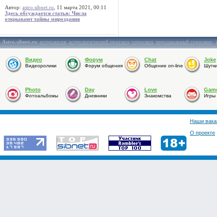
Автор:
astro.sibnet.ru
, 11 марта 2021, 00:11
Здесь обсуждается статья: Числа
открывают тайны мироздания
Astro.sibnet.ru
:
астрология
,
астрологический прогноз
,
гороскоп
,
персональный гороскоп
,
Видео
Форум
Chat
Joke
Видеоролики
Форум общения
Общение on-line
Шутк
Photo
Day
Love
Gam
Фотоальбомы
Дневники
Знакомства
Игры
Наши вака
О проекте