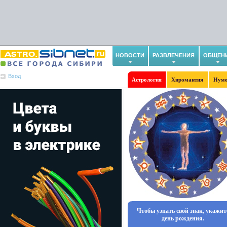
НОВОСТИ
РАЗВЛЕЧЕНИЯ
ОБЩЕН
Вход
Астрология
Хиромантия
Нуме
Чтобы узнать свой знак, укажит
день рождения.