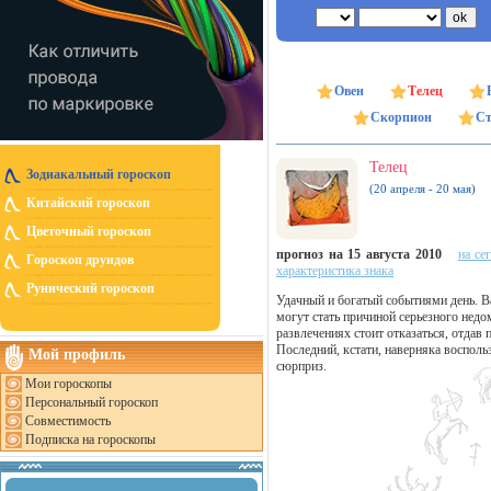
Овен
Телец
Скорпион
Ст
Телец
Зодиакальный гороскоп
(20 апреля - 20 мая)
Китайский гороскоп
Цветочный гороскоп
прогноз на 15 августа 2010
на се
Гороскоп друидов
характеристика знака
Рунический гороскоп
Удачный и богатый событиями день. Ва
могут стать причиной серьезного недо
развлечениях стоит отказаться, отда
Последний, кстати, наверняка воспол
Мой профиль
сюрприз.
Мои гороскопы
Персональный гороскоп
Совместимость
Подписка на гороскопы