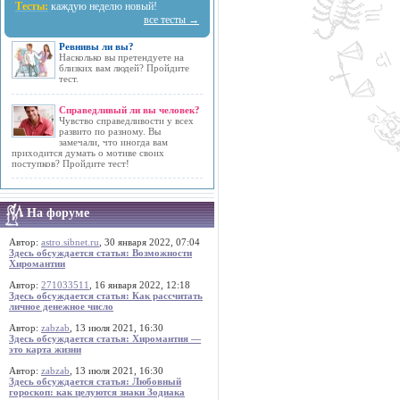
Тесты:
каждую неделю новый!
все тесты →
Ревнивы ли вы?
Насколько вы претендуете на
близких вам людей? Пройдите
тест.
Справедливый ли вы человек?
Чувство справедливости у всех
развито по разному. Вы
замечали, что иногда вам
приходится думать о мотиве своих
поступков? Пройдите тест!
На форуме
Автор:
astro.sibnet.ru
, 30 января 2022, 07:04
Здесь обсуждается статья: Возможности
Хиромантии
Автор:
271033511
, 16 января 2022, 12:18
Здесь обсуждается статья: Как рассчитать
личное денежное число
Автор:
zabzab
, 13 июля 2021, 16:30
Здесь обсуждается статья: Хиромантия —
это карта жизни
Автор:
zabzab
, 13 июля 2021, 16:30
Здесь обсуждается статья: Любовный
гороскоп: как целуются знаки Зодиака