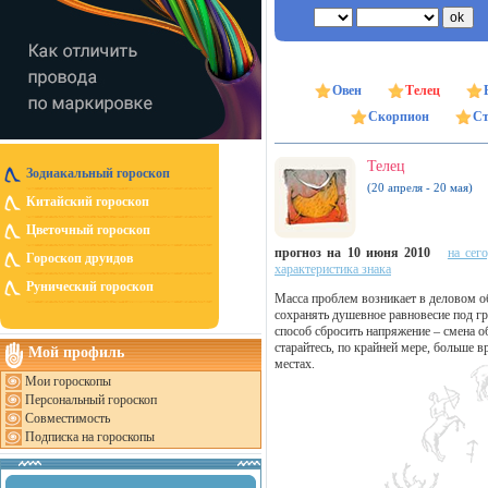
Овен
Телец
Скорпион
Ст
Телец
Зодиакальный гороскоп
(20 апреля - 20 мая)
Китайский гороскоп
Цветочный гороскоп
прогноз на 10 июня 2010
на сег
Гороскоп друидов
характеристика знака
Рунический гороскоп
Масса проблем возникает в деловом о
сохранять душевное равновесие под г
способ сбросить напряжение – смена о
старайтесь, по крайней мере, больше 
Мой профиль
местах.
Мои гороскопы
Персональный гороскоп
Совместимость
Подписка на гороскопы