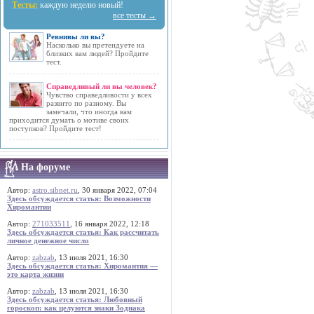
Тесты:
каждую неделю новый!
все тесты →
Ревнивы ли вы?
Насколько вы претендуете на
близких вам людей? Пройдите
тест.
Справедливый ли вы человек?
Чувство справедливости у всех
развито по разному. Вы
замечали, что иногда вам
приходится думать о мотиве своих
поступков? Пройдите тест!
На форуме
Автор:
astro.sibnet.ru
, 30 января 2022, 07:04
Здесь обсуждается статья: Возможности
Хиромантии
Автор:
271033511
, 16 января 2022, 12:18
Здесь обсуждается статья: Как рассчитать
личное денежное число
Автор:
zabzab
, 13 июля 2021, 16:30
Здесь обсуждается статья: Хиромантия —
это карта жизни
Автор:
zabzab
, 13 июля 2021, 16:30
Здесь обсуждается статья: Любовный
гороскоп: как целуются знаки Зодиака