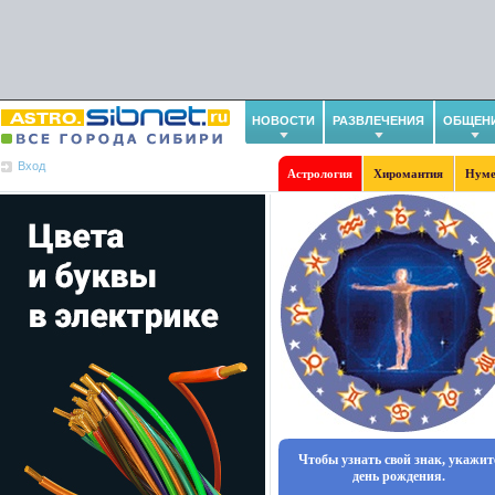
НОВОСТИ
РАЗВЛЕЧЕНИЯ
ОБЩЕН
Вход
Астрология
Хиромантия
Нуме
Чтобы узнать свой знак, укажит
день рождения.