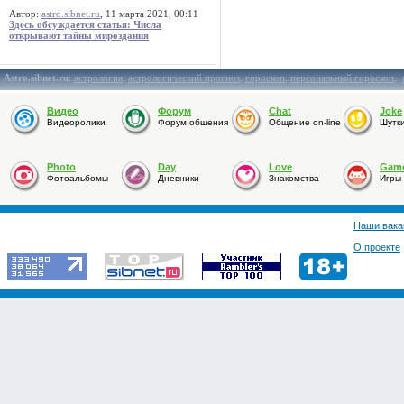
Автор:
astro.sibnet.ru
, 11 марта 2021, 00:11
Здесь обсуждается статья: Числа
открывают тайны мироздания
Astro.sibnet.ru
:
астрология
,
астрологический прогноз
,
гороскоп
,
персональный гороскоп
,
Видео
Форум
Chat
Joke
Видеоролики
Форум общения
Общение on-line
Шутк
Photo
Day
Love
Gam
Фотоальбомы
Дневники
Знакомства
Игры
Наши вака
О проекте