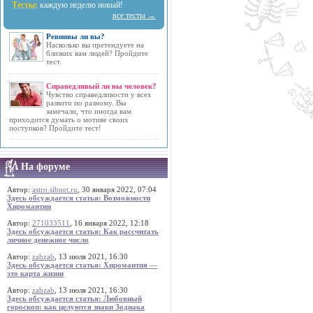
Тесты:
каждую неделю новый!
все тесты →
Ревнивы ли вы?
Насколько вы претендуете на
близких вам людей? Пройдите
тест.
Справедливый ли вы человек?
Чувство справедливости у всех
развито по разному. Вы
замечали, что иногда вам
приходится думать о мотиве своих
поступков? Пройдите тест!
На форуме
Автор:
astro.sibnet.ru
, 30 января 2022, 07:04
Здесь обсуждается статья: Возможности
Хиромантии
Автор:
271033511
, 16 января 2022, 12:18
Здесь обсуждается статья: Как рассчитать
личное денежное число
Автор:
zabzab
, 13 июля 2021, 16:30
Здесь обсуждается статья: Хиромантия —
это карта жизни
Автор:
zabzab
, 13 июля 2021, 16:30
Здесь обсуждается статья: Любовный
гороскоп: как целуются знаки Зодиака