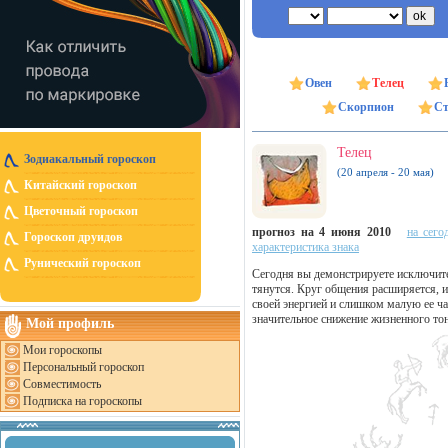
Овен
Телец
Скорпион
Ст
Телец
Зодиакальный гороскоп
(20 апреля - 20 мая)
Китайский гороскоп
Цветочный гороскоп
прогноз на 4 июня 2010
на сего
Гороскоп друидов
характеристика знака
Рунический гороскоп
Сегодня вы демонстрируете исключите
тянутся. Круг общения расширяется, и
своей энергией и слишком малую ее ча
значительное снижение жизненного тон
Мой профиль
Мои гороскопы
Персональный гороскоп
Совместимость
Подписка на гороскопы