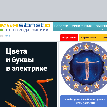
НОВОСТИ
РАЗВЛЕЧЕНИЯ
ОБЩЕН
Вход
Астрология
Хиромантия
Нуме
Чтобы узнать свой знак, укажит
день рождения.