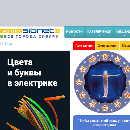
НОВОСТИ
РАЗВЛЕЧЕНИЯ
ОБЩЕН
Вход
Астрология
Хиромантия
Нуме
Чтобы узнать свой знак, укажит
день рождения.