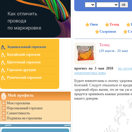
Овен
Телец
Скорпион
Ст
Телец
Зодиакальный гороскоп
(20 апреля - 20 мая)
Китайский гороскоп
Цветочный гороскоп
прогноз на 3 мая 2010
на сегод
Гороскоп друидов
характеристика знака
Рунический гороскоп
Будьте внимательны к своему здоровь
болезней. Следует отказаться от вред
здоровый образ жизни, это не так уж 
придется принимать важные решения 
Мой профиль
вашего доверия.
Мои гороскопы
Персональный гороскоп
Совместимость
Подписка на гороскопы