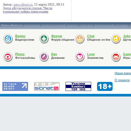
Автор:
astro.sibnet.ru
, 11 марта 2021, 00:11
Здесь обсуждается статья: Числа
открывают тайны мироздания
Astro.sibnet.ru
:
астрология
,
астрологический прогноз
,
гороскоп
,
персональный гороскоп
,
Видео
Форум
Chat
Joke
Видеоролики
Форум общения
Общение on-line
Шутк
Photo
Day
Love
Gam
Фотоальбомы
Дневники
Знакомства
Игры
Наши вака
О проекте