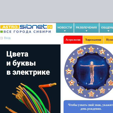
НОВОСТИ
РАЗВЛЕЧЕНИЯ
ОБЩЕН
Вход
Астрология
Хиромантия
Нуме
Чтобы узнать свой знак, укажит
день рождения.