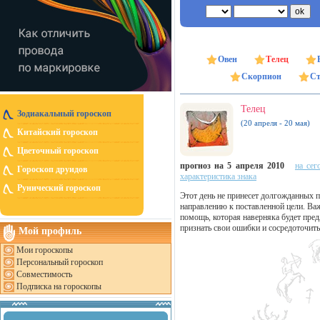
Овен
Телец
Скорпион
Ст
Телец
Зодиакальный гороскоп
(20 апреля - 20 мая)
Китайский гороскоп
Цветочный гороскоп
прогноз на 5 апреля 2010
на сег
Гороскоп друидов
характеристика знака
Рунический гороскоп
Этот день не принесет долгожданных п
направлению к поставленной цели. Ва
помощь, которая наверняка будет пре
признать свои ошибки и сосредоточить
Мой профиль
Мои гороскопы
Персональный гороскоп
Совместимость
Подписка на гороскопы