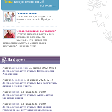
Тесты:
каждую неделю новый!
все тесты →
Ревнивы ли вы?
Насколько вы претендуете на
близких вам людей? Пройдите
тест.
Справедливый ли вы человек?
Чувство справедливости у всех
развито по разному. Вы
замечали, что иногда вам
приходится думать о мотиве своих
поступков? Пройдите тест!
На форуме
Автор:
astro.sibnet.ru
, 30 января 2022, 07:04
Здесь обсуждается статья: Возможности
Хиромантии
Автор:
271033511
, 16 января 2022, 12:18
Здесь обсуждается статья: Как рассчитать
личное денежное число
Автор:
zabzab
, 13 июля 2021, 16:30
Здесь обсуждается статья: Хиромантия —
это карта жизни
Автор:
zabzab
, 13 июля 2021, 16:30
Здесь обсуждается статья: Любовный
гороскоп: как целуются знаки Зодиака