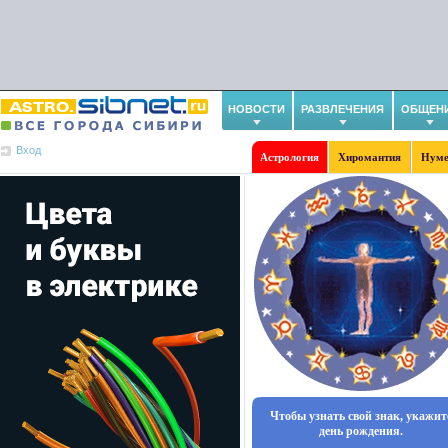
НОВОСТИ
РАЗВЛЕЧЕНИЯ
ОБЩЕН
Вход
Астрология
Хиромантия
Нуме
Чтобы узнать свой знак, укажит
день рождения.