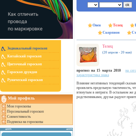
Овен
Телец
Скорпион
Ст
Телец
Зодиакальный гороскоп
(20 апреля - 20 мая)
Китайский гороскоп
Цветочный гороскоп
прогноз на 15 марта 2010
на сег
Гороскоп друидов
характеристика знака
Рунический гороскоп
Влияние негативных тенденций сказыв
проявлять предельную тактичность, чт
втянутым в интриги. В остальном же 
родственниками, друзья радуют прия
Мой профиль
Мои гороскопы
Персональный гороскоп
Совместимость
Подписка на гороскопы