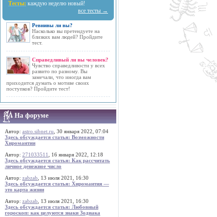
Тесты:
каждую неделю новый!
все тесты →
Ревнивы ли вы?
Насколько вы претендуете на
близких вам людей? Пройдите
тест.
Справедливый ли вы человек?
Чувство справедливости у всех
развито по разному. Вы
замечали, что иногда вам
приходится думать о мотиве своих
поступков? Пройдите тест!
На форуме
Автор:
astro.sibnet.ru
, 30 января 2022, 07:04
Здесь обсуждается статья: Возможности
Хиромантии
Автор:
271033511
, 16 января 2022, 12:18
Здесь обсуждается статья: Как рассчитать
личное денежное число
Автор:
zabzab
, 13 июля 2021, 16:30
Здесь обсуждается статья: Хиромантия —
это карта жизни
Автор:
zabzab
, 13 июля 2021, 16:30
Здесь обсуждается статья: Любовный
гороскоп: как целуются знаки Зодиака