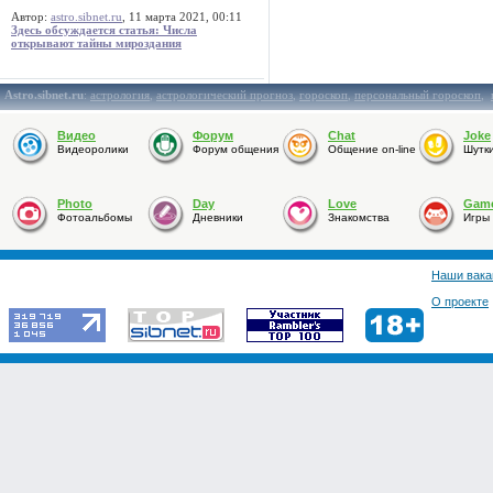
Автор:
astro.sibnet.ru
, 11 марта 2021, 00:11
Здесь обсуждается статья: Числа
открывают тайны мироздания
Astro.sibnet.ru
:
астрология
,
астрологический прогноз
,
гороскоп
,
персональный гороскоп
,
Видео
Форум
Chat
Joke
Видеоролики
Форум общения
Общение on-line
Шутк
Photo
Day
Love
Gam
Фотоальбомы
Дневники
Знакомства
Игры
Наши вака
О проекте