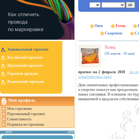
Овен
Телец
Скорпион
Ст
Телец
Зодиакальный гороскоп
(20 апреля - 20 мая)
Китайский гороскоп
Цветочный гороскоп
прогноз на 2 февраля 2010
на се
Гороскоп друидов
характеристика знака
Рунический гороскоп
День значительных профессиональных 
и упорство помогут вам преодолевать
новых союзников. В основном это буду
инициативой и предлагать собственны
Мой профиль
Мои гороскопы
Персональный гороскоп
Совместимость
Подписка на гороскопы