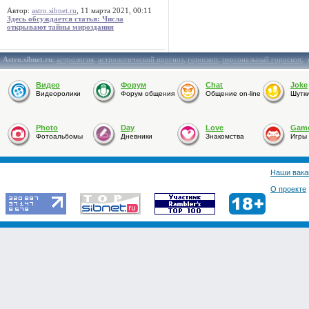
Автор:
astro.sibnet.ru
, 11 марта 2021, 00:11
Здесь обсуждается статья: Числа
открывают тайны мироздания
Astro.sibnet.ru
:
астрология
,
астрологический прогноз
,
гороскоп
,
персональный гороскоп
,
Видео
Форум
Chat
Joke
Видеоролики
Форум общения
Общение on-line
Шутк
Photo
Day
Love
Gam
Фотоальбомы
Дневники
Знакомства
Игры
Наши вака
О проекте