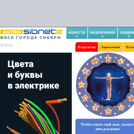
НОВОСТИ
РАЗВЛЕЧЕНИЯ
ОБЩЕН
Вход
Астрология
Хиромантия
Нуме
Чтобы узнать свой знак, укажит
день рождения.