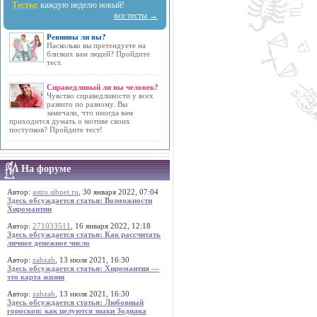
Тесты:
каждую неделю новый!
все тесты →
Ревнивы ли вы?
Насколько вы претендуете на
близких вам людей? Пройдите
тест.
Справедливый ли вы человек?
Чувство справедливости у всех
развито по разному. Вы
замечали, что иногда вам
приходится думать о мотиве своих
поступков? Пройдите тест!
На форуме
Автор:
astro.sibnet.ru
, 30 января 2022, 07:04
Здесь обсуждается статья: Возможности
Хиромантии
Автор:
271033511
, 16 января 2022, 12:18
Здесь обсуждается статья: Как рассчитать
личное денежное число
Автор:
zabzab
, 13 июля 2021, 16:30
Здесь обсуждается статья: Хиромантия —
это карта жизни
Автор:
zabzab
, 13 июля 2021, 16:30
Здесь обсуждается статья: Любовный
гороскоп: как целуются знаки Зодиака