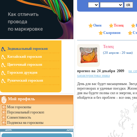
Овен
Телец
Скорпион
Ст
Телец
Зодиакальный гороскоп
(20 апреля - 20 мая)
Китайский гороскоп
Цветочный гороскоп
прогноз на 24 декабря 2009
на се
Гороскоп друидов
характеристика знака
Рунический гороскоп
День для вас будет насыщенным. Звез
переговорах и удачные поездки. Жизн
дня вы будете полны сил и энергии, и
обойдется и без проблем – все они, у
Мой профиль
Мои гороскопы
Персональный гороскоп
Совместимость
Подписка на гороскопы