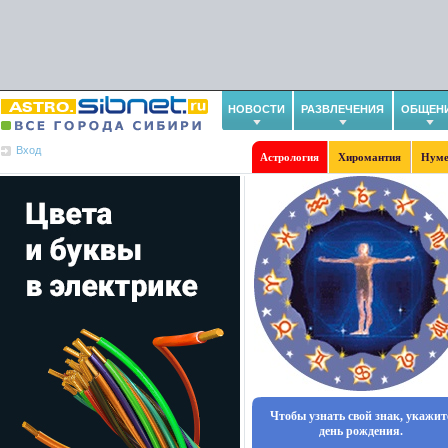
НОВОСТИ
РАЗВЛЕЧЕНИЯ
ОБЩЕН
Вход
Астрология
Хиромантия
Нуме
Чтобы узнать свой знак, укажит
день рождения.