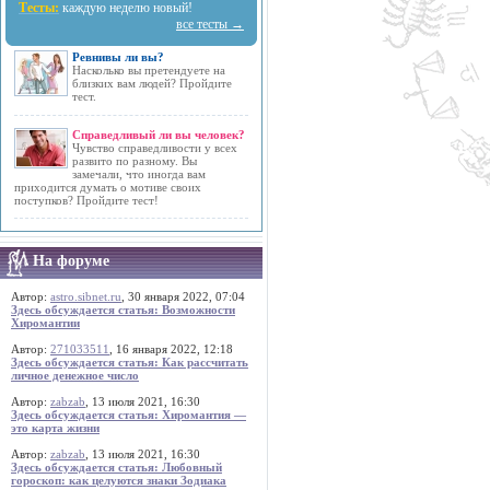
Тесты:
каждую неделю новый!
все тесты →
Ревнивы ли вы?
Насколько вы претендуете на
близких вам людей? Пройдите
тест.
Справедливый ли вы человек?
Чувство справедливости у всех
развито по разному. Вы
замечали, что иногда вам
приходится думать о мотиве своих
поступков? Пройдите тест!
На форуме
Автор:
astro.sibnet.ru
, 30 января 2022, 07:04
Здесь обсуждается статья: Возможности
Хиромантии
Автор:
271033511
, 16 января 2022, 12:18
Здесь обсуждается статья: Как рассчитать
личное денежное число
Автор:
zabzab
, 13 июля 2021, 16:30
Здесь обсуждается статья: Хиромантия —
это карта жизни
Автор:
zabzab
, 13 июля 2021, 16:30
Здесь обсуждается статья: Любовный
гороскоп: как целуются знаки Зодиака