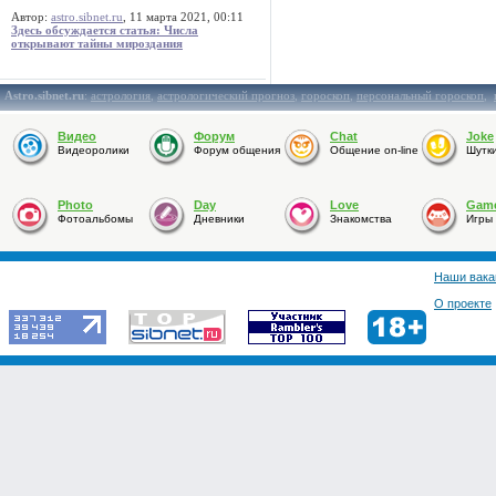
Автор:
astro.sibnet.ru
, 11 марта 2021, 00:11
Здесь обсуждается статья: Числа
открывают тайны мироздания
Astro.sibnet.ru
:
астрология
,
астрологический прогноз
,
гороскоп
,
персональный гороскоп
,
Видео
Форум
Chat
Joke
Видеоролики
Форум общения
Общение on-line
Шутк
Photo
Day
Love
Gam
Фотоальбомы
Дневники
Знакомства
Игры
Наши вака
О проекте