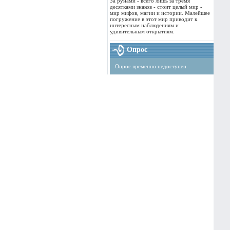
За рунами - всего лишь за тремя
десятками знаков - стоит целый мир -
мир мифов, магии и истории. Малейшее
погружение в этот мир приводит к
интересным наблюдениям и
удивительным открытиям.
Опрос
Опрос временно недоступен.