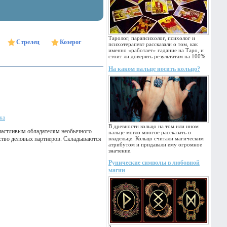
Таролог, парапсихолог, психолог и
Стрелец
Козерог
психотерапевт рассказали о том, как
именно «работает» гадание на Таро, и
стоит ли доверять результатам на 100%.
На каком пальце носить кольцо?
ка
В древности кольцо на том или ином
 счастливым обладателям необычного
пальце могло многое рассказать о
ество деловых партнеров. Складываются
владельце. Кольцо считали магическим
атрибутом и придавали ему огромное
значение.
Рунические символы в любовной
магии