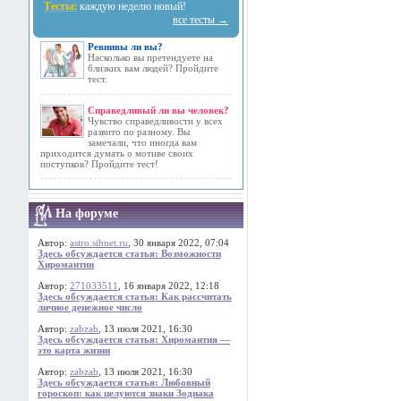
Тесты:
каждую неделю новый!
все тесты →
Ревнивы ли вы?
Насколько вы претендуете на
близких вам людей? Пройдите
тест.
Справедливый ли вы человек?
Чувство справедливости у всех
развито по разному. Вы
замечали, что иногда вам
приходится думать о мотиве своих
поступков? Пройдите тест!
На форуме
Автор:
astro.sibnet.ru
, 30 января 2022, 07:04
Здесь обсуждается статья: Возможности
Хиромантии
Автор:
271033511
, 16 января 2022, 12:18
Здесь обсуждается статья: Как рассчитать
личное денежное число
Автор:
zabzab
, 13 июля 2021, 16:30
Здесь обсуждается статья: Хиромантия —
это карта жизни
Автор:
zabzab
, 13 июля 2021, 16:30
Здесь обсуждается статья: Любовный
гороскоп: как целуются знаки Зодиака