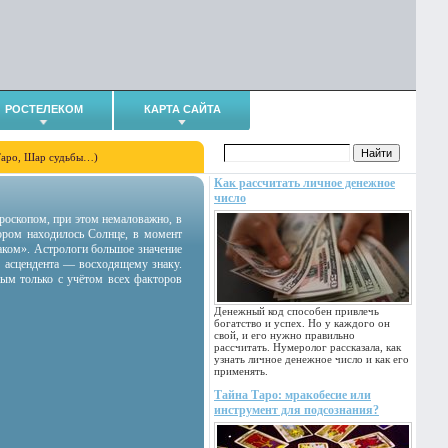
РОСТЕЛЕКОМ
КАРТА САЙТА
Таро, Шар судьбы…)
Как рассчитать личное денежное
число
гороскопом, при этом немаловажно, в
тором находилось Солнце, в момент
аком». Астрологи большое значение
 асцендента — восходящему знаку.
ным только с учётом всех факторов
Денежный код способен привлечь
богатство и успех. Но у каждого он
свой, и его нужно правильно
рассчитать. Нумеролог рассказала, как
узнать личное денежное число и как его
применять.
Тайна Таро: мракобесие или
инструмент для подсознания?