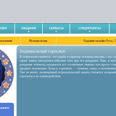
ЕНИЯ
ОБЩЕНИЕ
СЕРВИСЫ
СПЕЦПРОЕКТЫ
романтия
Нумерология
Гадания онлайн
(Руны, 
Зодиакальный гороскоп
В астрологии считается, что судьба и характер человека связаны с его 
каких знаках находились небесные тела при его рождении. Знак, в ко
рождения человека, называется его «солнечным знаком» или просто «зн
придают положению Луны в гороскопе — лунному знаку, и положению
Тем не менее, полноценный астрологический анализ считается возмож
гороскопа и их взаимодействия.
укажите