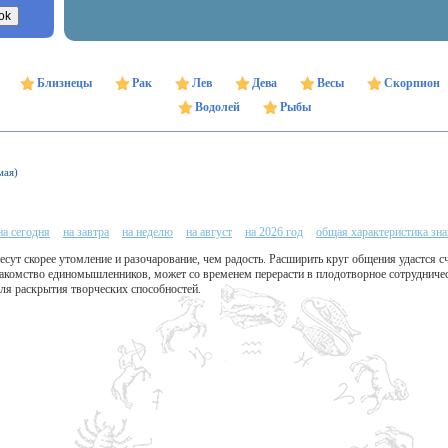
Близнецы
Рак
Лев
Дева
Весы
Скорпион
Водолей
Рыбы
мая)
на сегодня
на завтра
на неделю
на август
на 2026 год
общая характеристика зна
есут скорее утомление и разочарование, чем радость. Расширить круг общения удастся
 знакомство единомышленников, может со временем перерасти в плодотворное сотруднич
ля раскрытия творческих способностей.