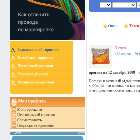
Овен
Телец
Телец
Зодиакальный гороскоп
(20 апреля - 20 
Китайский гороскоп
Цветочный гороскоп
прогноз на 12 декабря 2009
Гороскоп друидов
Поездки и активный отдых прин
Рунический гороскоп
хобби. То, что начинается как
благоприятные обстоятельства д
Мой профиль
Мои гороскопы
Персональный гороскоп
Совместимость
Подписка на гороскопы