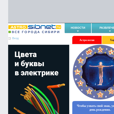
НОВОСТИ
РАЗВЛЕЧ
Вход
Астрология
Хи
Чтобы узнать свой знак, 
день рождения.