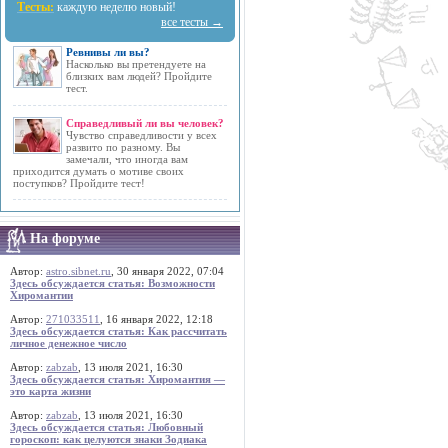
Тесты:
каждую неделю новый!
все тесты →
Ревнивы ли вы?
Насколько вы претендуете на
близких вам людей? Пройдите
тест.
Справедливый ли вы человек?
Чувство справедливости у всех
развито по разному. Вы
замечали, что иногда вам
приходится думать о мотиве своих
поступков? Пройдите тест!
На форуме
Автор:
astro.sibnet.ru
, 30 января 2022, 07:04
Здесь обсуждается статья: Возможности
Хиромантии
Автор:
271033511
, 16 января 2022, 12:18
Здесь обсуждается статья: Как рассчитать
личное денежное число
Автор:
zabzab
, 13 июля 2021, 16:30
Здесь обсуждается статья: Хиромантия —
это карта жизни
Автор:
zabzab
, 13 июля 2021, 16:30
Здесь обсуждается статья: Любовный
гороскоп: как целуются знаки Зодиака