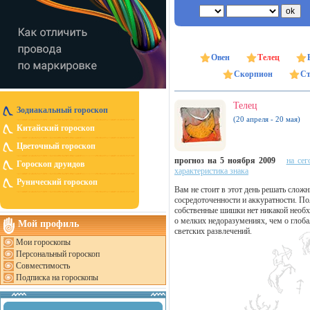
Овен
Телец
Скорпион
Ст
Телец
Зодиакальный гороскоп
(20 апреля - 20 мая)
Китайский гороскоп
Цветочный гороскоп
прогноз на 5 ноября 2009
на сег
Гороскоп друидов
характеристика знака
Рунический гороскоп
Вам не стоит в этот день решать слож
сосредоточенности и аккуратности. По
собственные шишки нет никакой необхо
о мелких недоразумениях, чем о глоб
Мой профиль
светских развлечений.
Мои гороскопы
Персональный гороскоп
Совместимость
Подписка на гороскопы