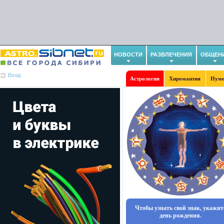
НОВОСТИ
РАЗВЛЕЧЕНИЯ
ОБЩЕН
Вход
Астрология
Хиромантия
Нуме
Чтобы узнать свой знак, укажит
день рождения.