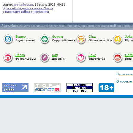
Автор:
astro.sibnet.ru
, 11 марта 2021, 00:11
Здесь обсуждается статья: Числа
открывают тайны мироздания
Astro.sibnet.ru
:
астрология
,
астрологический прогноз
,
гороскоп
,
персональный гороскоп
,
Видео
Форум
Chat
Joke
Видеоролики
Форум общения
Общение on-line
Шутк
Photo
Day
Love
Gam
Фотоальбомы
Дневники
Знакомства
Игры
Наши вака
О проекте