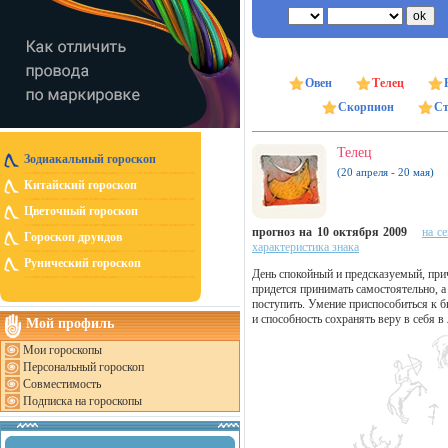
Овен
Телец
Скорпион
Ст
Телец
Зодиакальный гороскоп
(20 апреля - 20 мая)
Китайский гороскоп
Цветочный гороскоп
прогноз на 10 октября 2009
на с
Гороскоп друидов
характеристика знака
Рунический гороскоп
День спокойный и предсказуемый, прич
придется принимать самостоятельно, а 
поступить. Умение приспособиться к 
и способность сохранять веру в себя 
Мой профиль
Мои гороскопы
Персональный гороскоп
Совместимость
Подписка на гороскопы