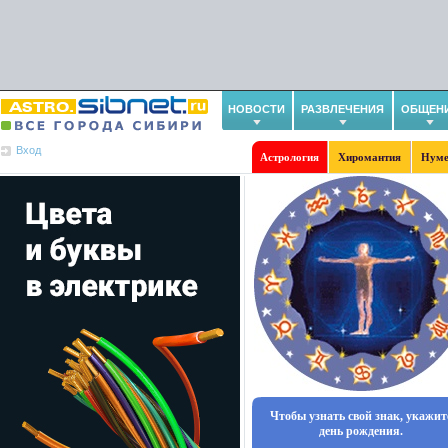
НОВОСТИ
РАЗВЛЕЧЕНИЯ
ОБЩЕН
Вход
Астрология
Хиромантия
Нуме
Чтобы узнать свой знак, укажит
день рождения.