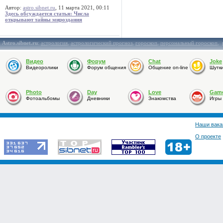
Автор:
astro.sibnet.ru
, 11 марта 2021, 00:11
Здесь обсуждается статья: Числа
открывают тайны мироздания
Astro.sibnet.ru
:
астрология
,
астрологический прогноз
,
гороскоп
,
персональный гороскоп
,
Видео
Форум
Chat
Joke
Видеоролики
Форум общения
Общение on-line
Шутк
Photo
Day
Love
Gam
Фотоальбомы
Дневники
Знакомства
Игры
Наши вака
О проекте