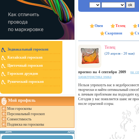
Овен
Телец
Скорпион
Ст
Телец
Зодиакальный гороскоп
(20 апреля - 20 мая)
Китайский гороскоп
Цветочный гороскоп
прогноз на 4 сентября 2009
на се
Гороскоп друидов
характеристика знака
Рунический гороскоп
Нельзя упрекнуть вас в недобросовест
творчески и найти оптимальный способ
к личным проблемам вы подходите куда
Сегодня у вас появляется шанс не пр
Мой профиль
после серьезной ссоры.
Мои гороскопы
Персональный гороскоп
Совместимость
Подписка на гороскопы