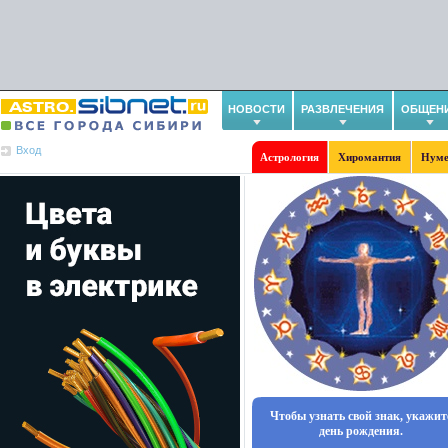
НОВОСТИ
РАЗВЛЕЧЕНИЯ
ОБЩЕН
Вход
Астрология
Хиромантия
Нуме
Чтобы узнать свой знак, укажит
день рождения.