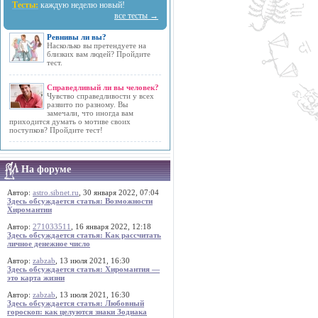
Тесты:
каждую неделю новый!
все тесты →
Ревнивы ли вы?
Насколько вы претендуете на
близких вам людей? Пройдите
тест.
Справедливый ли вы человек?
Чувство справедливости у всех
развито по разному. Вы
замечали, что иногда вам
приходится думать о мотиве своих
поступков? Пройдите тест!
На форуме
Автор:
astro.sibnet.ru
, 30 января 2022, 07:04
Здесь обсуждается статья: Возможности
Хиромантии
Автор:
271033511
, 16 января 2022, 12:18
Здесь обсуждается статья: Как рассчитать
личное денежное число
Автор:
zabzab
, 13 июля 2021, 16:30
Здесь обсуждается статья: Хиромантия —
это карта жизни
Автор:
zabzab
, 13 июля 2021, 16:30
Здесь обсуждается статья: Любовный
гороскоп: как целуются знаки Зодиака