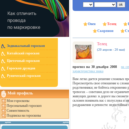
Овен
Телец
Скорпион
Ст
Телец
Зодиакальный гороскоп
(20 апреля - 20 мая)
Китайский гороскоп
Цветочный гороскоп
прогноз на 30 декабря 2008
на се
Гороскоп друидов
характеристика знака
Рунический гороскоп
Вам легко дается решение сложных про
Пересмотреть свое отношение к сложи
родственники; не бойтесь откровенно 
тревогах – советами дело не ограничи
Мой профиль
живущих далеко: в дороге вы сможете
склонен понимать вас с полуслова и ин
Мои гороскопы
раздражения и ревности: недостойные 
Персональный гороскоп
Совместимость
Подписка на гороскопы