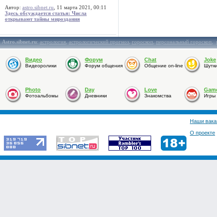
Автор:
astro.sibnet.ru
, 11 марта 2021, 00:11
Здесь обсуждается статья: Числа
открывают тайны мироздания
Astro.sibnet.ru
:
астрология
,
астрологический прогноз
,
гороскоп
,
персональный гороскоп
,
Видео
Форум
Chat
Joke
Видеоролики
Форум общения
Общение on-line
Шутк
Photo
Day
Love
Gam
Фотоальбомы
Дневники
Знакомства
Игры
Наши вака
О проекте