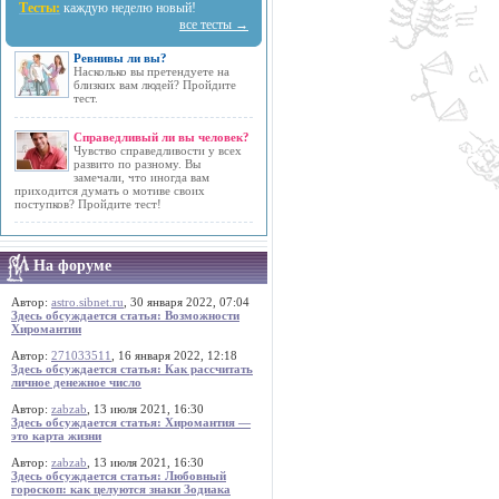
Тесты:
каждую неделю новый!
все тесты →
Ревнивы ли вы?
Насколько вы претендуете на
близких вам людей? Пройдите
тест.
Справедливый ли вы человек?
Чувство справедливости у всех
развито по разному. Вы
замечали, что иногда вам
приходится думать о мотиве своих
поступков? Пройдите тест!
На форуме
Автор:
astro.sibnet.ru
, 30 января 2022, 07:04
Здесь обсуждается статья: Возможности
Хиромантии
Автор:
271033511
, 16 января 2022, 12:18
Здесь обсуждается статья: Как рассчитать
личное денежное число
Автор:
zabzab
, 13 июля 2021, 16:30
Здесь обсуждается статья: Хиромантия —
это карта жизни
Автор:
zabzab
, 13 июля 2021, 16:30
Здесь обсуждается статья: Любовный
гороскоп: как целуются знаки Зодиака