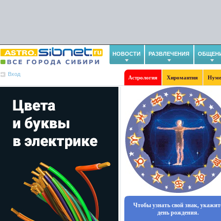
НОВОСТИ
РАЗВЛЕЧЕНИЯ
ОБЩЕН
Вход
Астрология
Хиромантия
Нуме
Чтобы узнать свой знак, укажит
день рождения.