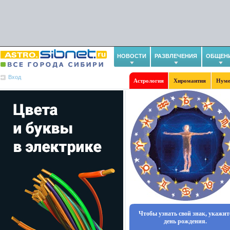
НОВОСТИ
РАЗВЛЕЧЕНИЯ
ОБЩЕН
Вход
Астрология
Хиромантия
Нуме
Чтобы узнать свой знак, укажит
день рождения.