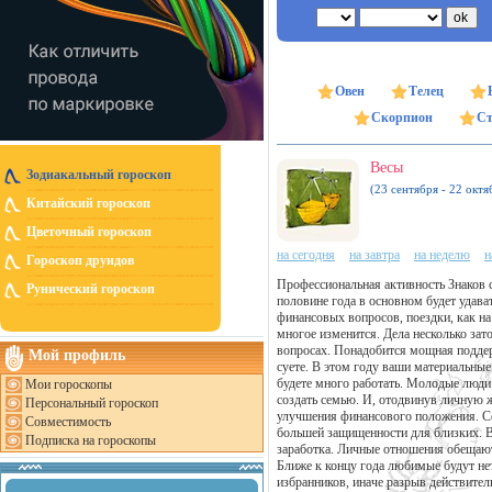
Овен
Телец
Скорпион
Ст
Весы
Зодиакальный гороскоп
(23 сентября - 22 октя
Китайский гороскоп
Цветочный гороскоп
на сегодня
на завтра
на неделю
н
Гороскоп друидов
Профессиональная активность Знаков с
Рунический гороскоп
половине года в основном будет удава
финансовых вопросов, поездки, как на 
многое изменится. Дела несколько за
вопросах. Понадобится мощная поддер
Мой профиль
суете. В этом году ваши материальны
будете много работать. Молодые люди 
Мои гороскопы
создать семью. И, отодвинув личную ж
Персональный гороскоп
улучшения финансового положения. С
Совместимость
большей защищенности для близких. В
Подписка на гороскопы
заработка. Личные отношения обещают
Ближе к концу года любимые будут не
избранников, иначе разрыв действител