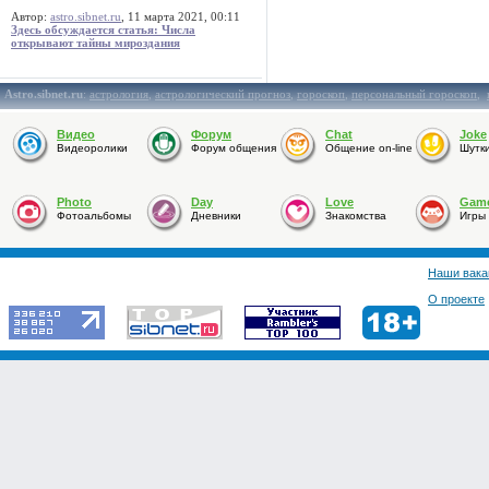
Автор:
astro.sibnet.ru
, 11 марта 2021, 00:11
Здесь обсуждается статья: Числа
открывают тайны мироздания
Astro.sibnet.ru
:
астрология
,
астрологический прогноз
,
гороскоп
,
персональный гороскоп
,
Видео
Форум
Chat
Joke
Видеоролики
Форум общения
Общение on-line
Шутк
Photo
Day
Love
Gam
Фотоальбомы
Дневники
Знакомства
Игры
Наши вака
О проекте