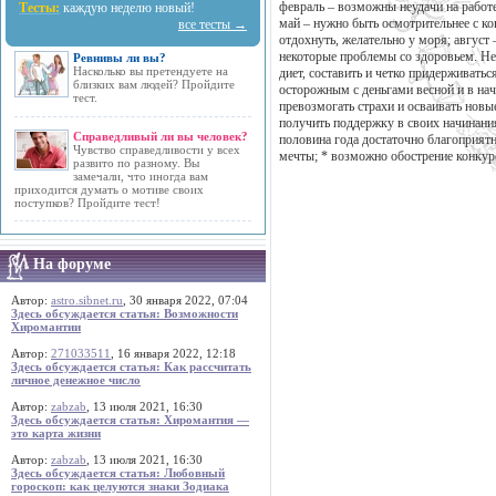
февраль – возможны неудачи на работе;
Тесты:
каждую неделю новый!
май – нужно быть осмотрительнее с ко
все тесты →
отдохнуть, желательно у моря; август
некоторые проблемы со здоровьем. Не
Ревнивы ли вы?
Насколько вы претендуете на
диет, составить и четко придерживать
близких вам людей? Пройдите
осторожным с деньгами весной и в нач
тест.
превозмогать страхи и осваивать нов
получить поддержку в своих начинания
Справедливый ли вы человек?
половина года достаточно благоприятн
Чувство справедливости у всех
мечты; * возможно обострение конкур
развито по разному. Вы
замечали, что иногда вам
приходится думать о мотиве своих
поступков? Пройдите тест!
На форуме
Автор:
astro.sibnet.ru
, 30 января 2022, 07:04
Здесь обсуждается статья: Возможности
Хиромантии
Автор:
271033511
, 16 января 2022, 12:18
Здесь обсуждается статья: Как рассчитать
личное денежное число
Автор:
zabzab
, 13 июля 2021, 16:30
Здесь обсуждается статья: Хиромантия —
это карта жизни
Автор:
zabzab
, 13 июля 2021, 16:30
Здесь обсуждается статья: Любовный
гороскоп: как целуются знаки Зодиака