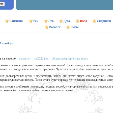
Близнецы
Рак
Лев
Дева
Весы
Скорпион
Водолей
Рыбы
22 октября)
з на неделю
на август
на 2026 год
общая характеристика знака
важным этапом в развитии партнерских отношений. Если между супругами или влюбл
тавить их позади и восстановить гармонию. Чувства станут глубже, а взаимное доверие 
воих долгосрочных целях и представить, каким они хотят видеть свое будущее. Четк
реннее двигаться вперед. После этого будет гораздо легче решать и повседневные мат
ть вместе с любимым человеком, посещая гостей, культурные события или дружеские
м, который со временем займет важное место в их жизни.