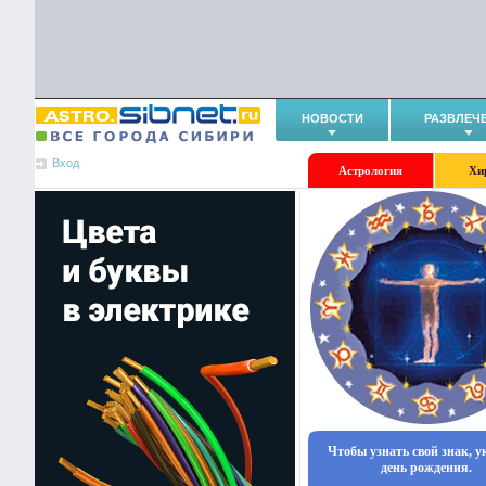
НОВОСТИ
РАЗВЛЕЧ
Вход
Астрология
Хи
Чтобы узнать свой знак, 
день рождения.