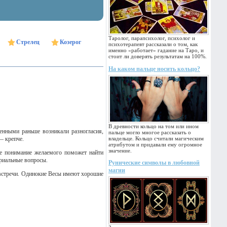
Таролог, парапсихолог, психолог и
Стрелец
Козерог
психотерапевт рассказали о том, как
именно «работает» гадание на Таро, и
стоит ли доверять результатам на 100%.
На каком пальце носить кольцо?
В древности кольцо на том или ином
енными раньше возникали разногласия,
пальце могло многое рассказать о
— крепче.
владельце. Кольцо считали магическим
атрибутом и придавали ему огромное
значение.
ое понимание желаемого поможет найти
ериальные вопросы.
Рунические символы в любовной
магии
 встречи. Одинокие Весы имеют хорошие