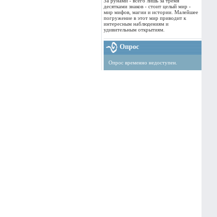
За рунами - всего лишь за тремя
десятками знаков - стоит целый мир -
мир мифов, магии и истории. Малейшее
погружение в этот мир приводит к
интересным наблюдениям и
удивительным открытиям.
Опрос
Опрос временно недоступен.