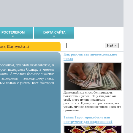
РОСТЕЛЕКОМ
КАРТА САЙТА
Таро, Шар судьбы…)
Как рассчитать личное денежное
число
гороскопом, при этом немаловажно, в
тором находилось Солнце, в момент
аком». Астрологи большое значение
 асцендента — восходящему знаку.
ным только с учётом всех факторов
Денежный код способен привлечь
богатство и успех. Но у каждого он
свой, и его нужно правильно
рассчитать. Нумеролог рассказала, как
узнать личное денежное число и как его
применять.
Тайна Таро: мракобесие или
инструмент для подсознания?