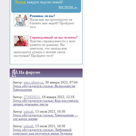
Тесты:
каждую неделю новый!
все тесты →
Ревнивы ли вы?
Насколько вы претендуете на
близких вам людей? Пройдите
тест.
Справедливый ли вы человек?
Чувство справедливости у всех
развито по разному. Вы
замечали, что иногда вам
приходится думать о мотиве своих
поступков? Пройдите тест!
На форуме
Автор:
astro.sibnet.ru
, 30 января 2022, 07:04
Здесь обсуждается статья: Возможности
Хиромантии
Автор:
271033511
, 16 января 2022, 12:18
Здесь обсуждается статья: Как рассчитать
личное денежное число
Автор:
zabzab
, 13 июля 2021, 16:30
Здесь обсуждается статья: Хиромантия —
это карта жизни
Автор:
zabzab
, 13 июля 2021, 16:30
Здесь обсуждается статья: Любовный
гороскоп: как целуются знаки Зодиака