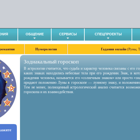
ЕНИЯ
ОБЩЕНИЕ
СЕРВИСЫ
СПЕЦПРОЕКТЫ
романтия
Нумерология
Гадания онлайн
(Руны, 
Зодиакальный гороскоп
В астрологии считается, что судьба и характер человека связаны с его 
каких знаках находились небесные тела при его рождении. Знак, в ко
рождения человека, называется его «солнечным знаком» или просто «зн
придают положению Луны в гороскопе — лунному знаку, и положению
Тем не менее, полноценный астрологический анализ считается возмож
гороскопа и их взаимодействия.
укажите