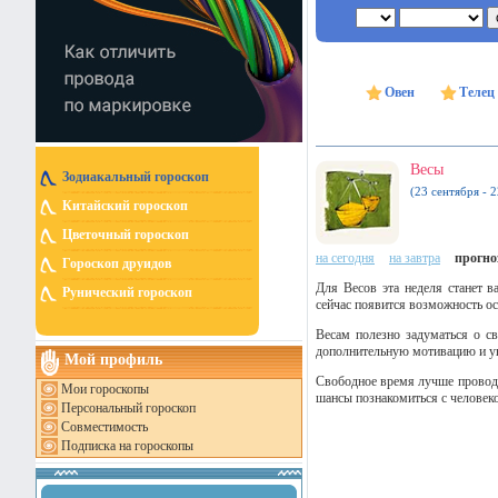
Овен
Телец
Весы
Зодиакальный гороскоп
(23 сентября - 
Китайский гороскоп
Цветочный гороскоп
на сегодня
на завтра
прогно
Гороскоп друидов
Для Весов эта неделя станет 
Рунический гороскоп
сейчас появится возможность ос
Весам полезно задуматься о с
дополнительную мотивацию и уве
Мой профиль
Свободное время лучше проводи
Мои гороскопы
шансы познакомиться с человеко
Персональный гороскоп
Совместимость
Подписка на гороскопы