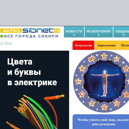
НОВОСТИ
РАЗВЛЕЧЕНИЯ
ОБЩЕН
Вход
Астрология
Хиромантия
Нуме
Чтобы узнать свой знак, укажит
день рождения.