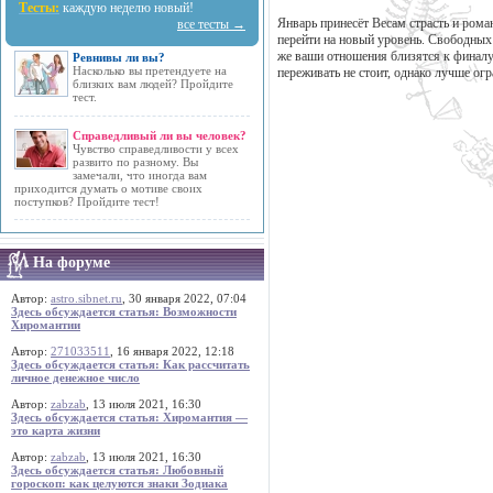
Тесты:
каждую неделю новый!
Январь принесёт Весам страсть и рома
все тесты →
перейти на новый уровень. Свободных 
же ваши отношения близятся к финалу, 
Ревнивы ли вы?
Насколько вы претендуете на
переживать не стоит, однако лучше ог
близких вам людей? Пройдите
тест.
Справедливый ли вы человек?
Чувство справедливости у всех
развито по разному. Вы
замечали, что иногда вам
приходится думать о мотиве своих
поступков? Пройдите тест!
На форуме
Автор:
astro.sibnet.ru
, 30 января 2022, 07:04
Здесь обсуждается статья: Возможности
Хиромантии
Автор:
271033511
, 16 января 2022, 12:18
Здесь обсуждается статья: Как рассчитать
личное денежное число
Автор:
zabzab
, 13 июля 2021, 16:30
Здесь обсуждается статья: Хиромантия —
это карта жизни
Автор:
zabzab
, 13 июля 2021, 16:30
Здесь обсуждается статья: Любовный
гороскоп: как целуются знаки Зодиака