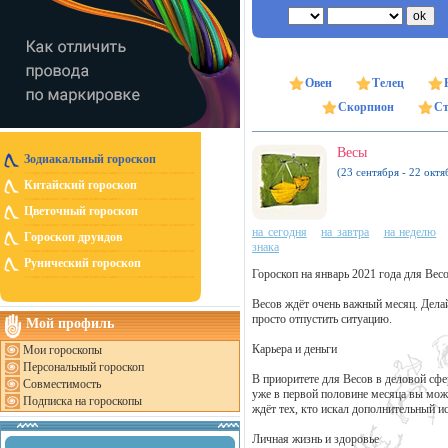
Овен
Телец
Скорпион
Ст
Весы
Зодиакальный гороскоп
(23 сентября - 22 октя
Китайский гороскоп
Цветочный гороскоп
на сегодня
на завтра
на неделю
Гороскоп друидов
знака
Рунический гороскоп
Гороскоп на январь 2021 года для Вес
Весов ждёт очень важный месяц. Делайт
просто отпустить ситуацию.
Мой профиль
Карьера и деньги
Мои гороскопы
Персональный гороскоп
В приоритете для Весов в деловой сфе
Совместимость
уже в первой половине месяца вы мож
Подписка на гороскопы
ждёт тех, кто искал дополнительный и
Личная жизнь и здоровье