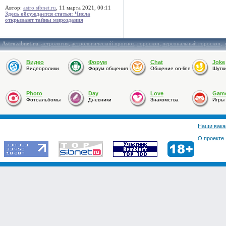
Автор:
astro.sibnet.ru
, 11 марта 2021, 00:11
Здесь обсуждается статья: Числа
открывают тайны мироздания
Astro.sibnet.ru
:
астрология
,
астрологический прогноз
,
гороскоп
,
персональный гороскоп
,
Видео
Форум
Chat
Joke
Видеоролики
Форум общения
Общение on-line
Шутк
Photo
Day
Love
Gam
Фотоальбомы
Дневники
Знакомства
Игры
Наши вака
О проекте