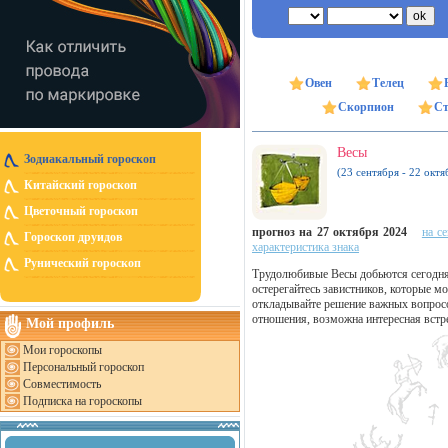
Овен
Телец
Скорпион
Ст
Весы
Зодиакальный гороскоп
(23 сентября - 22 октя
Китайский гороскоп
Цветочный гороскоп
прогноз на 27 октября 2024
на с
Гороскоп друидов
характеристика знака
Рунический гороскоп
Трудолюбивые Весы добьются сегодня 
остерегайтесь завистников, которые мо
откладывайте решение важных вопросо
отношения, возможна интересная встр
Мой профиль
Мои гороскопы
Персональный гороскоп
Совместимость
Подписка на гороскопы