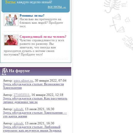
Тесты:
каждую неделю новый!
все тесты →
Ревнивы ли вы?
Насколько вы претендуете на
близких вам людей? Пройдите
тест.
Справедливый ли вы человек?
Чувство справедливости у всех
развито по разному. Вы
замечали, что иногда вам
приходится думать о мотиве своих
поступков? Пройдите тест!
На форуме
Автор:
astro.sibnet.ru
, 30 января 2022, 07:04
Здесь обсуждается статья: Возможности
Хиромантии
Автор:
271033511
, 16 января 2022, 12:18
Здесь обсуждается статья: Как рассчитать
личное денежное число
Автор:
zabzab
, 13 июля 2021, 16:30
Здесь обсуждается статья: Хиромантия —
это карта жизни
Автор:
zabzab
, 13 июля 2021, 16:30
Здесь обсуждается статья: Любовный
гороскоп: как целуются знаки Зодиака