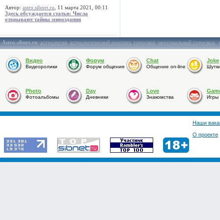
Автор:
astro.sibnet.ru
, 11 марта 2021, 00:11
Здесь обсуждается статья: Числа
открывают тайны мироздания
Astro.sibnet.ru
:
астрология
,
астрологический прогноз
,
гороскоп
,
персональный гороскоп
,
Видео
Форум
Chat
Joke
Видеоролики
Форум общения
Общение on-line
Шутк
Photo
Day
Love
Gam
Фотоальбомы
Дневники
Знакомства
Игры
Наши вака
О проекте