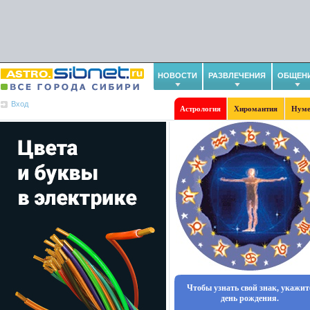
НОВОСТИ
РАЗВЛЕЧЕНИЯ
ОБЩЕН
Вход
Астрология
Хиромантия
Нуме
Чтобы узнать свой знак, укажит
день рождения.