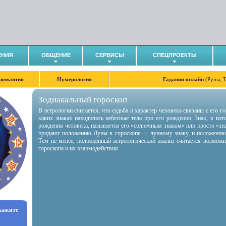
ЕНИЯ
ОБЩЕНИЕ
СЕРВИСЫ
СПЕЦПРОЕКТЫ
романтия
Нумерология
Гадания онлайн
(Руны, 
Зодиакальный гороскоп
В астрологии считается, что судьба и характер человека связаны с его 
каких знаках находились небесные тела при его рождении. Знак, в ко
рождения человека, называется его «солнечным знаком» или просто «зн
придают положению Луны в гороскопе — лунному знаку, и положению
Тем не менее, полноценный астрологический анализ считается возмож
гороскопа и их взаимодействия.
укажите