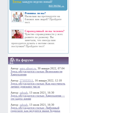
Тесты:
каждую неделю новый!
все тесты →
Ревнивы ли вы?
Насколько вы претендуете на
близких вам людей? Пройдите
тест.
Справедливый ли вы человек?
Чувство справедливости у всех
развито по разному. Вы
замечали, что иногда вам
приходится думать о мотиве своих
поступков? Пройдите тест!
На форуме
Автор:
astro.sibnet.ru
, 30 января 2022, 07:04
Здесь обсуждается статья: Возможности
Хиромантии
Автор:
271033511
, 16 января 2022, 12:18
Здесь обсуждается статья: Как рассчитать
личное денежное число
Автор:
zabzab
, 13 июля 2021, 16:30
Здесь обсуждается статья: Хиромантия —
это карта жизни
Автор:
zabzab
, 13 июля 2021, 16:30
Здесь обсуждается статья: Любовный
гороскоп: как целуются знаки Зодиака