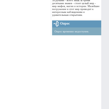
За рунами - всего лишь за тремя
десятками знаков - стоит целый мир -
мир мифов, магии и истории. Малейшее
погружение в этот мир приводит к
интересным наблюдениям и
удивительным открытиям.
Опрос
Опрос временно недоступен.