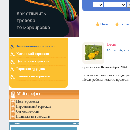
Овен
Телец
Весы
Зодиакальный гороскоп
(23 сентября - 
Китайский гороскоп
Цветочный гороскоп
прогноз на 16 сентября 2024
Гороскоп друидов
В сложных ситуациях звезды ре
Рунический гороскоп
После работы полезно провести
Мой профиль
Мои гороскопы
Персональный гороскоп
Совместимость
Подписка на гороскопы