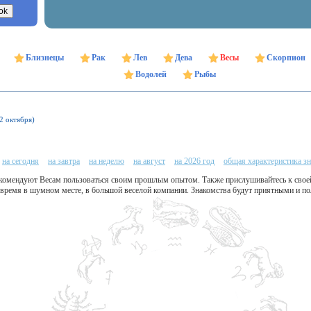
Близнецы
Рак
Лев
Дева
Весы
Скорпион
Водолей
Рыбы
22 октября)
на сегодня
на завтра
на неделю
на август
на 2026 год
общая характеристика зн
комендуют Весам пользоваться своим прошлым опытом. Также прислушивайтесь к своей
 время в шумном месте, в большой веселой компании. Знакомства будут приятными и п