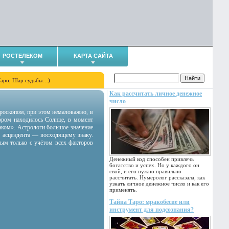
РОСТЕЛЕКОМ
КАРТА САЙТА
Таро, Шар судьбы…)
Как рассчитать личное денежное
число
гороскопом, при этом немаловажно, в
тором находилось Солнце, в момент
аком». Астрологи большое значение
 асцендента — восходящему знаку.
ным только с учётом всех факторов
Денежный код способен привлечь
богатство и успех. Но у каждого он
свой, и его нужно правильно
рассчитать. Нумеролог рассказала, как
узнать личное денежное число и как его
применять.
Тайна Таро: мракобесие или
инструмент для подсознания?