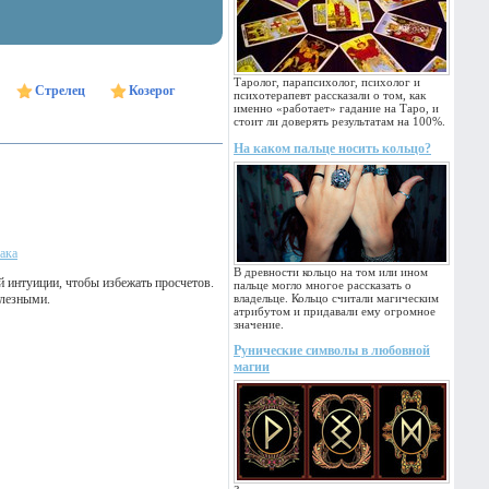
Таролог, парапсихолог, психолог и
Стрелец
Козерог
психотерапевт рассказали о том, как
именно «работает» гадание на Таро, и
стоит ли доверять результатам на 100%.
На каком пальце носить кольцо?
ака
В древности кольцо на том или ином
 интуиции, чтобы избежать просчетов.
пальце могло многое рассказать о
олезными.
владельце. Кольцо считали магическим
атрибутом и придавали ему огромное
значение.
Рунические символы в любовной
магии