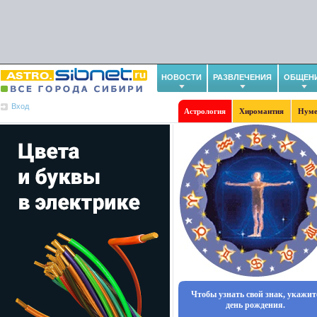
НОВОСТИ
РАЗВЛЕЧЕНИЯ
ОБЩЕН
Вход
Астрология
Хиромантия
Нуме
Чтобы узнать свой знак, укажит
день рождения.