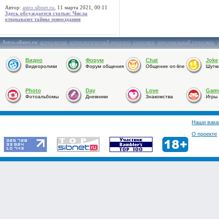
Автор:
astro.sibnet.ru
, 11 марта 2021, 00:11
Здесь обсуждается статья: Числа
открывают тайны мироздания
Astro.sibnet.ru
:
астрология
,
астрологический прогноз
,
гороскоп
,
персональный гороскоп
,
Видео
Форум
Chat
Joke
Видеоролики
Форум общения
Общение on-line
Шутк
Photo
Day
Love
Gam
Фотоальбомы
Дневники
Знакомства
Игры
Наши вака
О проекте