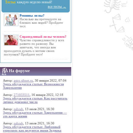
Тесты:
каждую неделю новый!
все тесты →
Ревнивы ли вы?
Насколько вы претендуете на
близких вам людей? Пройдите
тест.
Справедливый ли вы человек?
Чувство справедливости у всех
развито по разному. Вы
замечали, что иногда вам
приходится думать о мотиве своих
поступков? Пройдите тест!
На форуме
Автор:
astro.sibnet.ru
, 30 января 2022, 07:04
Здесь обсуждается статья: Возможности
Хиромантии
Автор:
271033511
, 16 января 2022, 12:18
Здесь обсуждается статья: Как рассчитать
личное денежное число
Автор:
zabzab
, 13 июля 2021, 16:30
Здесь обсуждается статья: Хиромантия —
это карта жизни
Автор:
zabzab
, 13 июля 2021, 16:30
Здесь обсуждается статья: Любовный
гороскоп: как целуются знаки Зодиака