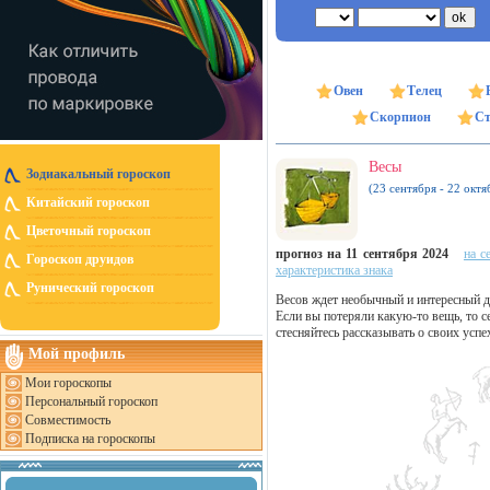
Овен
Телец
Скорпион
Ст
Весы
Зодиакальный гороскоп
(23 сентября - 22 октя
Китайский гороскоп
Цветочный гороскоп
прогноз на 11 сентября 2024
на с
Гороскоп друидов
характеристика знака
Рунический гороскоп
Весов ждет необычный и интересный д
Если вы потеряли какую-то вещь, то с
стесняйтесь рассказывать о своих усп
Мой профиль
Мои гороскопы
Персональный гороскоп
Совместимость
Подписка на гороскопы