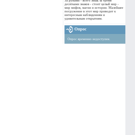
За рунами - всего лишь за тремя
десятками знаков - стоит целый мир -
мир мифов, магии и истории. Малейшее
погружение в этот мир приводит к
интересным наблюдениям и
удивительным открытиям.
Опрос
Опрос временно недоступен.