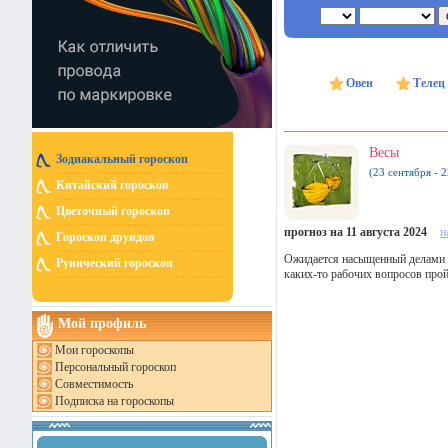
Овен
Телец
Весы
Зодиакальный гороскоп
(23 сентября - 
Китайский гороскоп
Цветочный гороскоп
прогноз на 11 августа 2024
н
Гороскоп друидов
Ожидается насыщенный делами и
Рунический гороскоп
каких-то рабочих вопросов про
Мой профиль
Мои гороскопы
Персональный гороскоп
Совместимость
Подписка на гороскопы