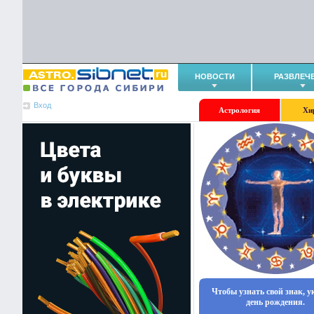
НОВОСТИ
РАЗВЛЕЧ
Вход
Астрология
Хи
Чтобы узнать свой знак, 
день рождения.