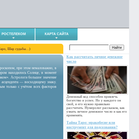
РОСТЕЛЕКОМ
КАРТА САЙТА
Таро, Шар судьбы…)
Как рассчитать личное денежное
число
гороскопом, при этом немаловажно, в
тором находилось Солнце, в момент
аком». Астрологи большое значение
 асцендента — восходящему знаку.
ным только с учётом всех факторов
Денежный код способен привлечь
богатство и успех. Но у каждого он
свой, и его нужно правильно
рассчитать. Нумеролог рассказала, как
узнать личное денежное число и как его
применять.
Тайна Таро: мракобесие или
инструмент для подсознания?