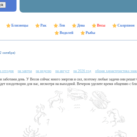
Близнецы
Рак
Лев
Дева
Весы
Скорпион
Водолей
Рыбы
22 октября)
а сегодня
на завтра
на неделю
на август
на 2026 год
общая характеристика знак
 заботами день. У Весов сейчас много энергии и сил, поэтому любые задачи они решат
йдет плодотворно для вас, несмотря на выходной. Вечером уделите время общению с бл