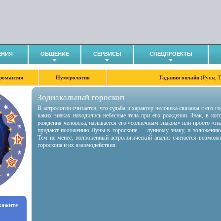
ЕНИЯ
ОБЩЕНИЕ
СЕРВИСЫ
СПЕЦПРОЕКТЫ
романтия
Нумерология
Гадания онлайн
(Руны, 
Зодиакальный гороскоп
В астрологии считается, что судьба и характер человека связаны с его 
каких знаках находились небесные тела при его рождении. Знак, в ко
рождения человека, называется его «солнечным знаком» или просто «зн
придают положению Луны в гороскопе — лунному знаку, и положению
Тем не менее, полноценный астрологический анализ считается возмож
гороскопа и их взаимодействия.
укажите