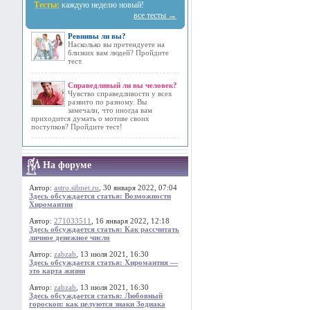
Тесты:
каждую неделю новый!
все тесты →
Ревнивы ли вы?
Насколько вы претендуете на
близких вам людей? Пройдите
тест.
Справедливый ли вы человек?
Чувство справедливости у всех
развито по разному. Вы
замечали, что иногда вам
приходится думать о мотиве своих
поступков? Пройдите тест!
На форуме
Автор:
astro.sibnet.ru
, 30 января 2022, 07:04
Здесь обсуждается статья: Возможности
Хиромантии
Автор:
271033511
, 16 января 2022, 12:18
Здесь обсуждается статья: Как рассчитать
личное денежное число
Автор:
zabzab
, 13 июля 2021, 16:30
Здесь обсуждается статья: Хиромантия —
это карта жизни
Автор:
zabzab
, 13 июля 2021, 16:30
Здесь обсуждается статья: Любовный
гороскоп: как целуются знаки Зодиака