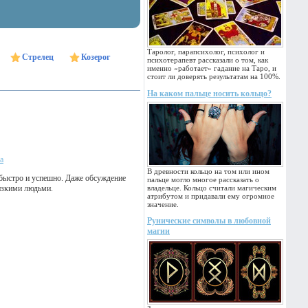
Таролог, парапсихолог, психолог и
Стрелец
Козерог
психотерапевт рассказали о том, как
именно «работает» гадание на Таро, и
стоит ли доверять результатам на 100%.
На каком пальце носить кольцо?
а
В древности кольцо на том или ином
 быстро и успешно. Даже обсуждение
пальце могло многое рассказать о
изкими людьми.
владельце. Кольцо считали магическим
атрибутом и придавали ему огромное
значение.
Рунические символы в любовной
магии